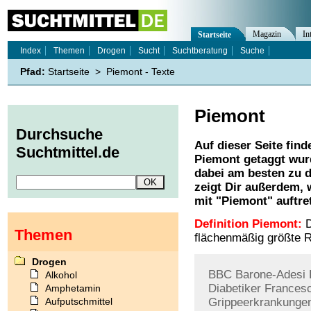
Magazin
In
Startseite
Index
Themen
Drogen
Sucht
Suchtberatung
Suche
Pfad:
Startseite
>
Piemont - Texte
Piemont
Durchsuche
Auf dieser Seite find
Suchtmittel.de
Piemont
getaggt wurd
dabei am besten zu d
zeigt Dir außerdem,
mit "
Piemont
" auftre
Definition Piemont:
D
Themen
flächenmäßig größte Re
Drogen
BBC
Barone-Adesi
Alkohol
Diabetiker
Frances
Amphetamin
Aufputschmittel
Grippeerkrankunge