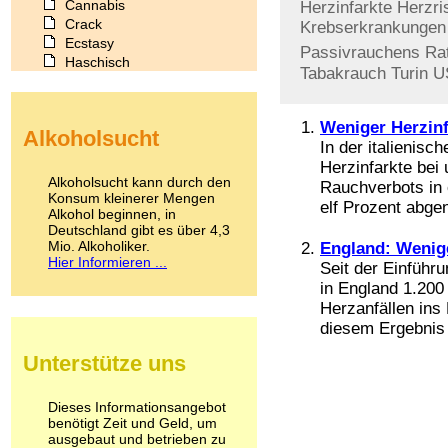
Cannabis
Herzinfarkte
Herzri
Crack
Krebserkrankungen
Ecstasy
Passivrauchens
Ra
Haschisch
Tabakrauch
Turin
U
Heroin
Ibogain
Koffein
Weniger Herzin
Alkoholsucht
Kokain
In der italienisc
Lachgas
Herzinfarkte bei 
LSD
Alkoholsucht kann durch den
Rauchverbots in
Marihuana
Konsum kleinerer Mengen
elf Prozent abge
Alkohol beginnen, in
Medikamente
Deutschland gibt es über 4,3
Meskalin
Mio. Alkoholiker.
England: Wenig
Metamphetamin
Hier Informieren ...
Seit der Einführ
Methadon
in England 1.20
Morphin
Herzanfällen ins
Muskatnuss
diesem Ergebnis 
Nikotin
Opium
Unterstütze uns
Pilze
Poppers
Psychopharmaka
Dieses Informationsangebot
benötigt Zeit und Geld, um
Schlafmittel
ausgebaut und betrieben zu
Schmerzmittel