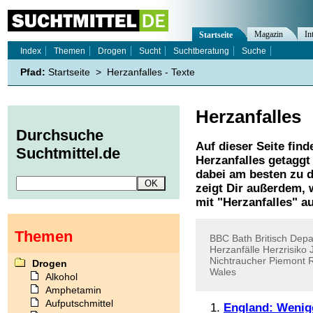
Magazin
In
Startseite
Index
Themen
Drogen
Sucht
Suchtberatung
Suche
Pfad:
Startseite
>
Herzanfalles - Texte
Herzanfalles
Durchsuche
Auf dieser Seite find
Suchtmittel.de
Herzanfalles
getaggt 
dabei am besten zu d
zeigt Dir außerdem,
mit "
Herzanfalles
" a
Themen
BBC
Bath
Britisch
Depa
Herzanfälle
Herzrisiko
Nichtraucher
Piemont
Drogen
Wales
Alkohol
Amphetamin
Aufputschmittel
England: Wenig