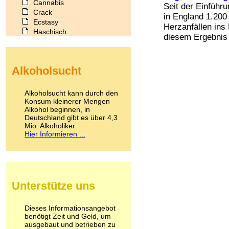
Cannabis
Seit der Einführ
Crack
in England 1.20
Ecstasy
Herzanfällen ins
Haschisch
diesem Ergebnis 
Heroin
Ibogain
Koffein
Alkoholsucht
Kokain
Lachgas
LSD
Alkoholsucht kann durch den
Marihuana
Konsum kleinerer Mengen
Alkohol beginnen, in
Medikamente
Deutschland gibt es über 4,3
Meskalin
Mio. Alkoholiker.
Metamphetamin
Hier Informieren ...
Methadon
Morphin
Muskatnuss
Nikotin
Opium
Unterstütze uns
Pilze
Poppers
Psychopharmaka
Dieses Informationsangebot
benötigt Zeit und Geld, um
Schlafmittel
ausgebaut und betrieben zu
Schmerzmittel