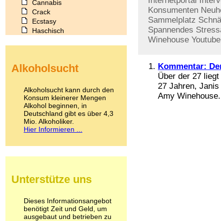
Internetportal
Inter
Cannabis
Konsumenten
Neuhe
Crack
Sammelplatz
Schnä
Ecstasy
Spannendes
Stres
Haschisch
Winehouse
Youtube
Heroin
Ibogain
Koffein
Kommentar: Der 
Alkoholsucht
Kokain
Über der 27 liegt
Lachgas
27 Jahren, Janis
LSD
Alkoholsucht kann durch den
Amy Winehouse. D
Marihuana
Konsum kleinerer Mengen
Alkohol beginnen, in
Medikamente
Deutschland gibt es über 4,3
Meskalin
Mio. Alkoholiker.
Metamphetamin
Hier Informieren ...
Methadon
Morphin
Muskatnuss
Nikotin
Opium
Unterstütze uns
Pilze
Poppers
Psychopharmaka
Dieses Informationsangebot
benötigt Zeit und Geld, um
Schlafmittel
ausgebaut und betrieben zu
Schmerzmittel