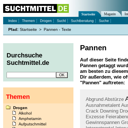
Magazin
In
Startseite
Index
Themen
Drogen
Sucht
Suchtberatung
Suche
Pfad:
Startseite
>
Pannen - Texte
Pannen
Durchsuche
Auf dieser Seite find
Suchtmittel.de
Pannen
getaggt wurd
am besten zu diesem 
Dir außerdem, wie o
"
Pannen
" auftreten:
Themen
Abgrund
Abstürze
Ausnahmetalent
Au
Drogen
Crack
Downing
Dro
Alkohol
Exzesse
Feieraben
Amphetamin
Gewinnspannen
Gr
Aufputschmittel