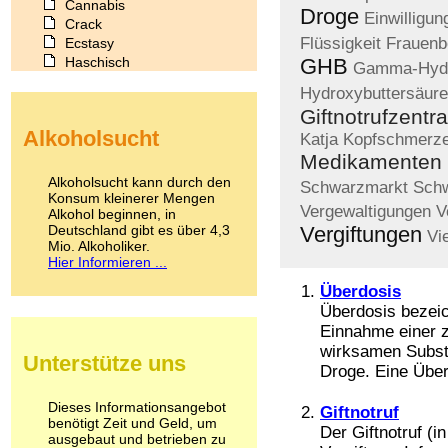
Cannabis
Droge
Einwilligun
Crack
Flüssigkeit
Frauenb
Ecstasy
Haschisch
GHB
Gamma-Hydr
Heroin
Hydroxybuttersäure
Ibogain
Giftnotrufzentra
Koffein
Alkoholsucht
Kokain
Katja
Kopfschmerz
Lachgas
Medikamenten
LSD
Alkoholsucht kann durch den
Schwarzmarkt
Schw
Marihuana
Konsum kleinerer Mengen
Vergewaltigungen
V
Alkohol beginnen, in
Medikamente
Deutschland gibt es über 4,3
Vergiftungen
Meskalin
Vi
Mio. Alkoholiker.
Metamphetamin
Hier Informieren ...
Methadon
Morphin
Überdosis
Muskatnuss
Überdosis bezeic
Nikotin
Einnahme einer z
Opium
wirksamen Subst
Unterstütze uns
Pilze
Droge. Eine Überd
Poppers
Psychopharmaka
Dieses Informationsangebot
Giftnotruf
benötigt Zeit und Geld, um
Schlafmittel
Der Giftnotruf (i
ausgebaut und betrieben zu
Schmerzmittel