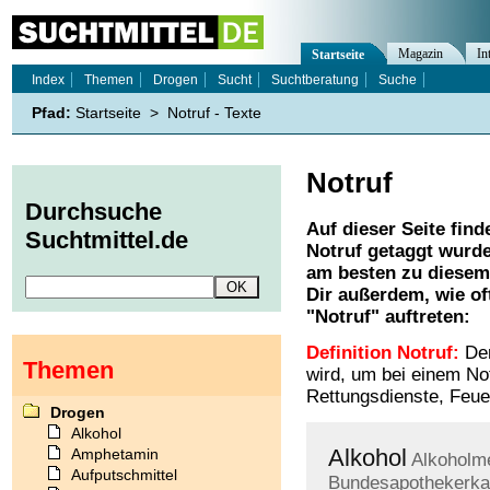
Magazin
In
Startseite
Index
Themen
Drogen
Sucht
Suchtberatung
Suche
Pfad:
Startseite
>
Notruf - Texte
Notruf
Durchsuche
Auf dieser Seite find
Suchtmittel.de
Notruf
getaggt wurde
am besten zu diesem 
Dir außerdem, wie o
"
Notruf
" auftreten:
Definition Notruf:
Der
Themen
wird, um bei einem Notf
Rettungsdienste, Feue
Drogen
Alkohol
Alkohol
Amphetamin
Alkoholm
Aufputschmittel
Bundesapothekerk