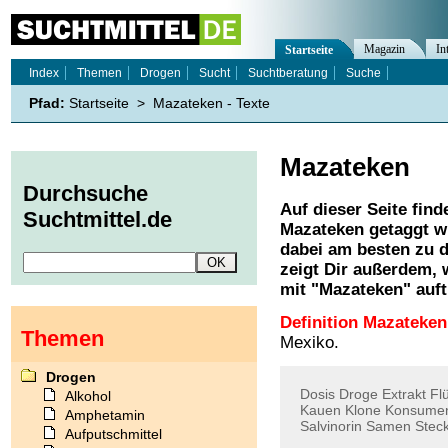
Magazin
In
Startseite
Index
Themen
Drogen
Sucht
Suchtberatung
Suche
Pfad:
Startseite
>
Mazateken - Texte
Mazateken
Durchsuche
Auf dieser Seite find
Suchtmittel.de
Mazateken
getaggt w
dabei am besten zu d
zeigt Dir außerdem,
mit "
Mazateken
" auf
Definition Mazateken
Themen
Mexiko.
Drogen
Dosis
Droge
Extrakt
Fl
Alkohol
Kauen
Klone
Konsume
Amphetamin
Salvinorin
Samen
Steck
Aufputschmittel