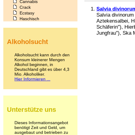
Cannabis
Crack
Salvia divinoru
Ecstasy
Salvia divinorum
Haschisch
Aztekensalbei, Ho
Heroin
Schäferin"), Hier
Ibogain
Jungfrau"), Ska M
Koffein
Alkoholsucht
Kokain
Lachgas
LSD
Alkoholsucht kann durch den
Marihuana
Konsum kleinerer Mengen
Alkohol beginnen, in
Medikamente
Deutschland gibt es über 4,3
Meskalin
Mio. Alkoholiker.
Metamphetamin
Hier Informieren ...
Methadon
Morphin
Muskatnuss
Nikotin
Opium
Unterstütze uns
Pilze
Poppers
Psychopharmaka
Dieses Informationsangebot
benötigt Zeit und Geld, um
Schlafmittel
ausgebaut und betrieben zu
Schmerzmittel