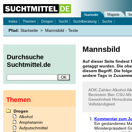
Magazin
In
Startseite
Index
Themen
Drogen
Sucht
Suchtberatung
Suche
Pfad:
Startseite
>
Mannsbild - Texte
Mannsbild
Durchsuche
Auf dieser Seite findest 
Suchtmittel.de
getaggt wurden. Die obe
diesem Begriff. Die folg
andere Tags in Zusamme
AOK-Zahlen
Alkohol
Al
Beckstein
Bier
CSU-Min
Themen
Gewohnheit
Hirnsubst
Vollständigkeit
Drogen
Alkohol
Kommentar zum J
Amphetamin
Ein gestandenes Ma
Aufputschmittel
Ministerpräsident G