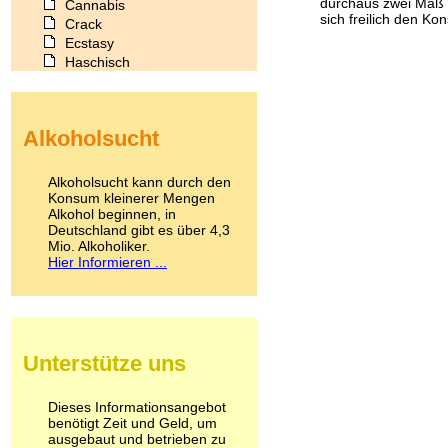
durchaus zwei Maß B
Cannabis
sich freilich den Kon
Crack
Ecstasy
Haschisch
Heroin
Ibogain
Koffein
Alkoholsucht
Kokain
Lachgas
LSD
Alkoholsucht kann durch den
Marihuana
Konsum kleinerer Mengen
Alkohol beginnen, in
Medikamente
Deutschland gibt es über 4,3
Meskalin
Mio. Alkoholiker.
Metamphetamin
Hier Informieren ...
Methadon
Morphin
Muskatnuss
Nikotin
Opium
Unterstütze uns
Pilze
Poppers
Psychopharmaka
Dieses Informationsangebot
benötigt Zeit und Geld, um
Schlafmittel
ausgebaut und betrieben zu
Schmerzmittel