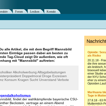
teraktiv
Forum
Lexikon
Kontakt
Du alle Artikel, die mit dem Begriff
Mannsbild
rsten Einträge passen dabei am besten zu
ende Tag-Cloud zeigt Dir außerdem, wie oft
nhang mit "
Mannsbild
" auftreten:
koholiker
Alkoholwerbung
Alltagsbelastungen
isterpräsident
Doppelmoral
Droge
Exzessen
anz
Konsum
Kragen
Sucht
Unverstand
Verbote
ugendalkoholismus
nnsbild, findet der wahlkämpfende bayerische CSU-
ünther Beckstein, vertrage an einem Abend