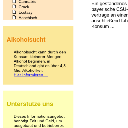
Cannabis
Ein gestandenes 
Crack
bayerische CSU-M
Ecstasy
vertrage an ein
Haschisch
anschließend fahr
Heroin
Konsum ...
Ibogain
Koffein
Alkoholsucht
Kokain
Lachgas
LSD
Alkoholsucht kann durch den
Marihuana
Konsum kleinerer Mengen
Alkohol beginnen, in
Medikamente
Deutschland gibt es über 4,3
Meskalin
Mio. Alkoholiker.
Metamphetamin
Hier Informieren ...
Methadon
Morphin
Muskatnuss
Nikotin
Opium
Unterstütze uns
Pilze
Poppers
Psychopharmaka
Dieses Informationsangebot
benötigt Zeit und Geld, um
Schlafmittel
ausgebaut und betrieben zu
Schmerzmittel