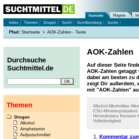
Magazin
In
Startseite
Index
Themen
Drogen
Sucht
Suchtberatung
Suche
Pfad:
Startseite
>
AOK-Zahlen - Texte
AOK-Zahlen
Durchsuche
Auf dieser Seite find
Suchtmittel.de
AOK-Zahlen
getaggt 
dabei am besten zu d
zeigt Dir außerdem,
mit "
AOK-Zahlen
" au
Themen
Alkohol
Alkoholiker
Alk
CSU-Ministerpräsident
Hirnsubstanz
Konsum
Drogen
Vollständigkeit
Alkohol
Amphetamin
Aufputschmittel
Kommentar zum