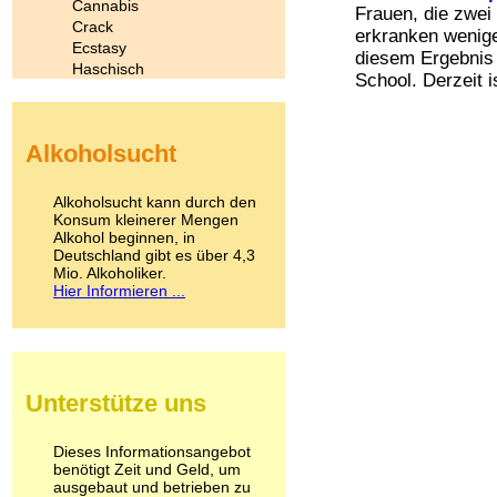
Cannabis
Frauen, die zwei
Crack
erkranken wenige
Ecstasy
diesem Ergebnis
Haschisch
School. Derzeit is
Heroin
Ibogain
Koffein
Alkoholsucht
Kokain
Lachgas
LSD
Alkoholsucht kann durch den
Marihuana
Konsum kleinerer Mengen
Alkohol beginnen, in
Medikamente
Deutschland gibt es über 4,3
Meskalin
Mio. Alkoholiker.
Metamphetamin
Hier Informieren ...
Methadon
Morphin
Muskatnuss
Nikotin
Opium
Unterstütze uns
Pilze
Poppers
Psychopharmaka
Dieses Informationsangebot
benötigt Zeit und Geld, um
Schlafmittel
ausgebaut und betrieben zu
Schmerzmittel