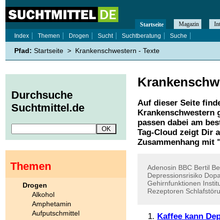
Magazin
In
Startseite
Index
Themen
Drogen
Sucht
Suchtberatung
Suche
Pfad:
Startseite
>
Krankenschwestern - Texte
Krankenschw
Durchsuche
Auf dieser Seite find
Suchtmittel.de
Krankenschwestern
g
passen dabei am best
Tag-Cloud zeigt Dir 
Zusammenhang mit 
Themen
Adenosin
BBC
Bertil
Be
Depressionsrisiko
Dopa
Gehirnfunktionen
Instit
Drogen
Rezeptoren
Schlafstör
Alkohol
Amphetamin
Aufputschmittel
Kaffee kann De