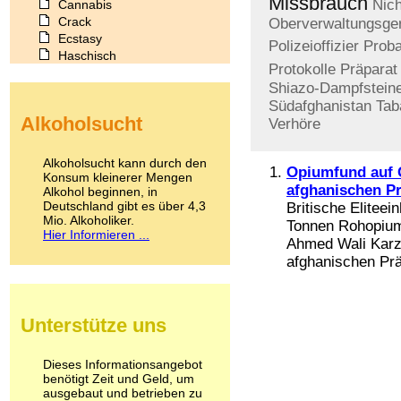
Missbrauch
Nic
Cannabis
Crack
Oberverwaltungsger
Ecstasy
Polizeioffizier
Prob
Haschisch
Protokolle
Präparat
Heroin
Shiazo-Dampfstein
Ibogain
Südafghanistan
Tab
Koffein
Alkoholsucht
Verhöre
Kokain
Lachgas
LSD
Alkoholsucht kann durch den
Opiumfund auf 
Marihuana
Konsum kleinerer Mengen
afghanischen P
Alkohol beginnen, in
Medikamente
Deutschland gibt es über 4,3
Britische Elitee
Meskalin
Mio. Alkoholiker.
Tonnen Rohopium
Metamphetamin
Hier Informieren ...
Methadon
Ahmed Wali Karza
Morphin
afghanischen Prä
Muskatnuss
Nikotin
Opium
Unterstütze uns
Pilze
Poppers
Psychopharmaka
Dieses Informationsangebot
benötigt Zeit und Geld, um
Schlafmittel
ausgebaut und betrieben zu
Schmerzmittel