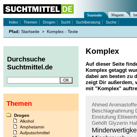
Magazin
In
Startseite
Index
Themen
Drogen
Sucht
Suchtberatung
Suche
Pfad:
Startseite
>
Komplex - Texte
Komplex
Durchsuche
Auf dieser Seite find
Suchtmittel.de
Komplex
getaggt wur
dabei am besten zu d
zeigt Dir außerdem,
mit "
Komplex
" auftr
Themen
Ahmed
Aromastoffe
Beschlagnahmung
Drogen
Einstufung
Eliteein
Alkohol
Gehöft
Glyzerin
Hal
Amphetamin
Minderwertigke
Aufputschmittel