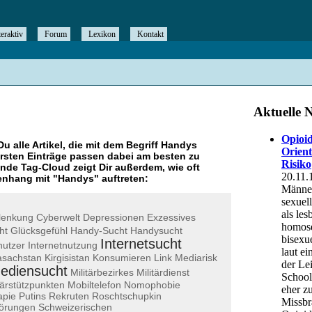
teraktiv
Forum
Lexikon
Kontakt
Du alle Artikel, die mit dem Begriff
Handys
rsten Einträge passen dabei am besten zu
ende Tag-Cloud zeigt Dir außerdem, wie oft
nhang mit "
Handys
" auftreten:
lenkung
Cyberwelt
Depressionen
Exzessives
ht
Glücksgefühl
Handy-Sucht
Handysucht
Internetsucht
nutzer
Internetnutzung
asachstan
Kirgisistan
Konsumieren
Link
Mediarisk
ediensucht
Militärbezirkes
Militärdienst
tärstützpunkten
Mobiltelefon
Nomophobie
apie
Putins
Rekruten
Roschtschupkin
törungen
Schweizerischen