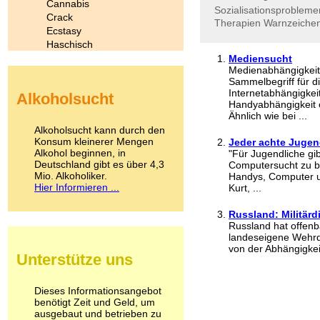
Cannabis
Sozialisationsprobleme
Crack
Therapien
Warnzeiche
Ecstasy
Haschisch
Heroin
Mediensucht
Medienabhängigkeit
Ibogain
Sammelbegriff für d
Koffein
Internetabhängigke
Alkoholsucht
Kokain
Handyabhängigkeit 
Lachgas
Ähnlich wie bei ...
LSD
Alkoholsucht kann durch den
Marihuana
Konsum kleinerer Mengen
Jeder achte Jugen
Alkohol beginnen, in
Medikamente
"Für Jugendliche gi
Deutschland gibt es über 4,3
Computersucht zu be
Meskalin
Mio. Alkoholiker.
Handys, Computer u
Metamphetamin
Hier Informieren ...
Kurt, ...
Methadon
Morphin
Russland: Militär
Muskatnuss
Russland hat offen
Nikotin
landeseigene Wehrdie
Opium
von der Abhängigkei
Unterstütze uns
Pilze
Poppers
Psychopharmaka
Dieses Informationsangebot
benötigt Zeit und Geld, um
Schlafmittel
ausgebaut und betrieben zu
Schmerzmittel