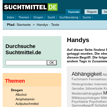
Magazin
In
Startseite
Index
Themen
Drogen
Sucht
Suchtberatung
Suche
Pfad:
Startseite
>
Handys - Texte
Handys
Durchsuche
Auf dieser Seite findest 
Suchtmittel.de
getaggt wurden. Die obe
diesem Begriff. Die folg
andere Tags in Zusamme
Abhängigkeit
Ab
Fachmann
Fernsehsuc
Themen
Hintergründen
Internet
Jaroslav
Jobverluste
K
Drogen
M
Medienabhängigkeit
Alkohol
Militärpsychologen
Mili
Amphetamin
Psychiatrie
Psychother
Aufputschmittel
Sammelbegriff
Schlafs