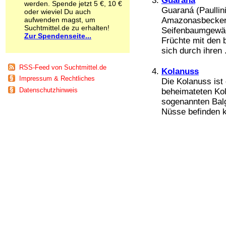
Guaraná
werden. Spende jetzt 5 €, 10 €
Schnüffelstoffe
Guaraná (Paullin
oder wieviel Du auch
Spice
aufwenden magst, um
Amazonasbecken 
Sucht / Süchte
Suchtmittel.de zu erhalten!
Seifenbaumgewäc
Zur Spendenseite...
Alkoholsucht
Früchte mit den 
Arbeitssucht
sich durch ihren .
Co-Abhängigkeit
Computersucht
RSS-Feed von Suchtmittel.de
Kolanuss
Ess-Brechsucht
Impressum & Rechtliches
Die Kolanuss ist
Essstörungen
Datenschutzhinweis
beheimateten Kol
Fernsehsucht
sogenannten Balg
Fresssucht
Nüsse befinden k
Internetsucht
Kaufsucht
Koffeinsucht
Magersucht
Mediensucht
Medikamentensucht
Nikotinsucht
Pornografiesucht
Sammelsucht
Sexsucht
Spielsucht
Medien