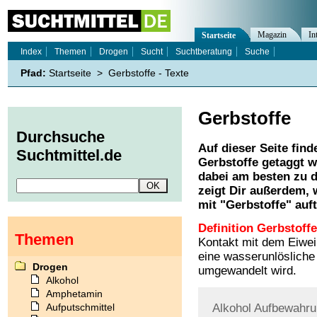
Magazin
In
Startseite
Index
Themen
Drogen
Sucht
Suchtberatung
Suche
Pfad:
Startseite
>
Gerbstoffe - Texte
Gerbstoffe
Durchsuche
Auf dieser Seite find
Suchtmittel.de
Gerbstoffe
getaggt w
dabei am besten zu d
zeigt Dir außerdem,
mit "
Gerbstoffe
" auf
Definition Gerbstoffe
Themen
Kontakt mit dem Eiwei
eine wasserunlösliche 
Drogen
umgewandelt wird.
Alkohol
Amphetamin
Aufputschmittel
Alkohol
Aufbewahru