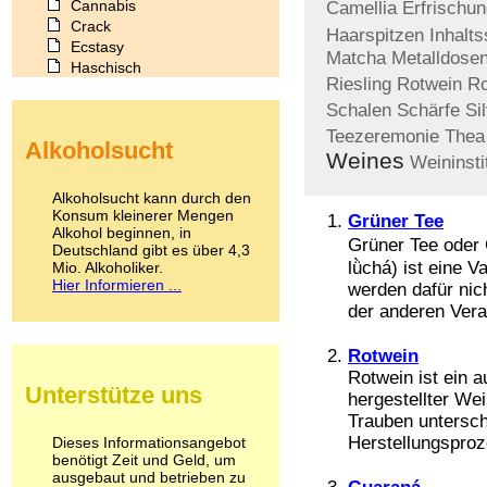
Cannabis
Camellia
Erfrischu
Crack
Haarspitzen
Inhalts
Ecstasy
Matcha
Metalldose
Haschisch
Riesling
Rotwein
Ro
Heroin
Ibogain
Schalen
Schärfe
Si
Koffein
Teezeremonie
Thea
Alkoholsucht
Kokain
Weines
Weininsti
Lachgas
LSD
Alkoholsucht kann durch den
Marihuana
Konsum kleinerer Mengen
Grüner Tee
Alkohol beginnen, in
Medikamente
Grüner Tee oder 
Deutschland gibt es über 4,3
Meskalin
lǜchá) ist eine V
Mio. Alkoholiker.
Metamphetamin
Hier Informieren ...
werden dafür nic
Methadon
der anderen Vera
Morphin
Muskatnuss
Rotwein
Nikotin
Rotwein ist ein 
Opium
Unterstütze uns
Pilze
hergestellter We
Poppers
Trauben untersch
Psychopharmaka
Herstellungsproz
Dieses Informationsangebot
benötigt Zeit und Geld, um
Schlafmittel
ausgebaut und betrieben zu
Schmerzmittel