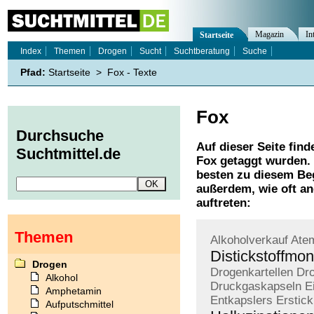
Magazin
In
Startseite
Index
Themen
Drogen
Sucht
Suchtberatung
Suche
Pfad:
Startseite
>
Fox - Texte
Fox
Durchsuche
Auf dieser Seite find
Suchtmittel.de
Fox
getaggt wurden. 
besten zu diesem Beg
außerdem, wie oft a
auftreten:
Themen
Alkoholverkauf
Atem
Distickstoffmo
Drogen
Drogenkartellen
Dro
Alkohol
Druckgaskapseln
E
Amphetamin
Entkapslers
Erstic
Aufputschmittel