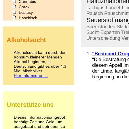
Halluzinatione
Cannabis
Crack
Lachgas
Lancet
Lin
Ecstasy
Rausch
Rauschmitt
Haschisch
Sauerstoffman
Heroin
Sperrstunden
Stick
Ibogain
Sucht-Experten
Tre
Koffein
Unterscheidung
Ver
Alkoholsucht
Kokain
Lachgas
LSD
Alkoholsucht kann durch den
"Besteuert Drog
Marihuana
Konsum kleinerer Mengen
"Die Bestrafung 
Alkohol beginnen, in
Medikamente
diesem Appell im
Deutschland gibt es über 4,3
Meskalin
der Linde, langj
Mio. Alkoholiker.
Metamphetamin
Hier Informieren ...
Regierung, in die
Methadon
Morphin
Muskatnuss
Nikotin
Opium
Unterstütze uns
Pilze
Poppers
Psychopharmaka
Dieses Informationsangebot
benötigt Zeit und Geld, um
Schlafmittel
ausgebaut und betrieben zu
Schmerzmittel