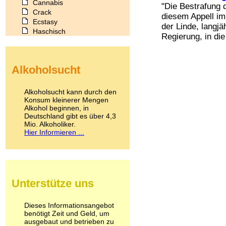
Cannabis
"Die Bestrafung 
Crack
diesem Appell im
Ecstasy
der Linde, langj
Haschisch
Regierung, in die
Heroin
Ibogain
Koffein
Alkoholsucht
Kokain
Lachgas
LSD
Alkoholsucht kann durch den
Marihuana
Konsum kleinerer Mengen
Alkohol beginnen, in
Medikamente
Deutschland gibt es über 4,3
Meskalin
Mio. Alkoholiker.
Metamphetamin
Hier Informieren ...
Methadon
Morphin
Muskatnuss
Nikotin
Opium
Unterstütze uns
Pilze
Poppers
Psychopharmaka
Dieses Informationsangebot
benötigt Zeit und Geld, um
Schlafmittel
ausgebaut und betrieben zu
Schmerzmittel