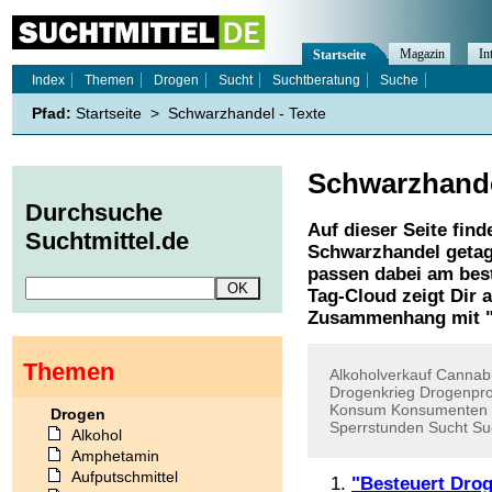
Magazin
In
Startseite
Index
Themen
Drogen
Sucht
Suchtberatung
Suche
Pfad:
Startseite
>
Schwarzhandel - Texte
Schwarzhand
Durchsuche
Auf dieser Seite find
Suchtmittel.de
Schwarzhandel
getag
passen dabei am best
Tag-Cloud zeigt Dir 
Zusammenhang mit 
Themen
Alkoholverkauf
Cannabi
Drogenkrieg
Drogenpr
Konsum
Konsumenten
Drogen
Sperrstunden
Sucht
Su
Alkohol
Amphetamin
Aufputschmittel
"Besteuert Drog