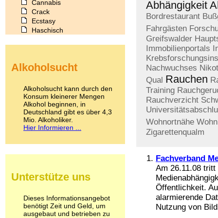
Cannabis
Abhängigkeit
A
Crack
Bordrestaurant
Buß
Ecstasy
Fahrgästen
Forschu
Haschisch
Greifswalder
Haupt
Heroin
Immobilienportals
I
Ibogain
Krebsforschungsinst
Koffein
Alkoholsucht
Kokain
Nachwuchses
Nikot
Lachgas
Rauchen
Qual
R
LSD
Alkoholsucht kann durch den
Training
Rauchgeru
Marihuana
Konsum kleinerer Mengen
Rauchverzicht
Sch
Alkohol beginnen, in
Medikamente
Universitätsabschl
Deutschland gibt es über 4,3
Meskalin
Mio. Alkoholiker.
Wohnortnähe
Wohn
Metamphetamin
Hier Informieren ...
Zigarettenqualm
Methadon
Morphin
Muskatnuss
Fachverband Me
Nikotin
Am 26.11.08 trit
Opium
Unterstütze uns
Medienabhängigke
Pilze
Öffentlichkeit. A
Poppers
Psychopharmaka
alarmierende Dat
Dieses Informationsangebot
benötigt Zeit und Geld, um
Schlafmittel
Nutzung von Bild
ausgebaut und betrieben zu
Schmerzmittel