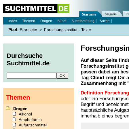
Magazin
In
Startseite
Index
Themen
Drogen
Sucht
Suchtberatung
Suche
Pfad:
Startseite
>
Forschungsinstitut - Texte
Forschungsin
Durchsuche
Auf dieser Seite find
Suchtmittel.de
Forschungsinstitut
ge
passen dabei am best
Tag-Cloud zeigt Dir 
Zusammenhang mit 
Definition Forschungs
Themen
oder ein Forschungsins
Begriff und bezeichne
Drogen
hauptsächliche Aufgab
Alkohol
innerhalb eines begre
Amphetamin
Aufputschmittel