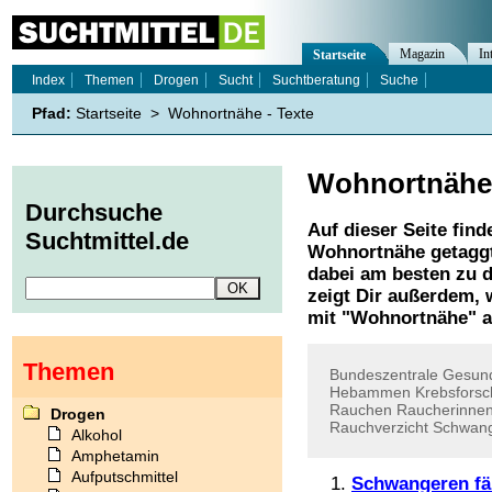
Magazin
In
Startseite
Index
Themen
Drogen
Sucht
Suchtberatung
Suche
Pfad:
Startseite
>
Wohnortnähe - Texte
Wohnortnähe
Durchsuche
Auf dieser Seite find
Suchtmittel.de
Wohnortnähe
getaggt
dabei am besten zu d
zeigt Dir außerdem,
mit "
Wohnortnähe
" 
Themen
Bundeszentrale
Gesund
Hebammen
Krebsforsc
Rauchen
Raucherinne
Drogen
Rauchverzicht
Schwan
Alkohol
Amphetamin
Aufputschmittel
Schwangeren fä