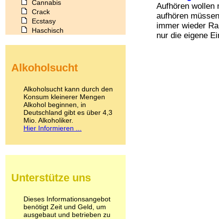
Cannabis
Aufhören wollen 
Crack
aufhören müssen
Ecstasy
immer wieder Ra
Haschisch
nur die eigene Ein
Heroin
Ibogain
Koffein
Alkoholsucht
Kokain
Lachgas
LSD
Alkoholsucht kann durch den
Marihuana
Konsum kleinerer Mengen
Alkohol beginnen, in
Medikamente
Deutschland gibt es über 4,3
Meskalin
Mio. Alkoholiker.
Metamphetamin
Hier Informieren ...
Methadon
Morphin
Muskatnuss
Nikotin
Opium
Unterstütze uns
Pilze
Poppers
Psychopharmaka
Dieses Informationsangebot
benötigt Zeit und Geld, um
Schlafmittel
ausgebaut und betrieben zu
Schmerzmittel