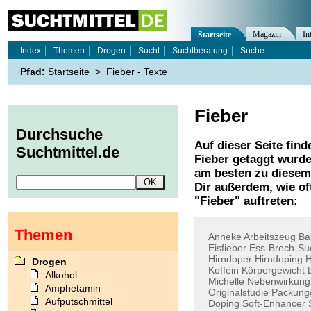
Magazin
In
Startseite
Index
Themen
Drogen
Sucht
Suchtberatung
Suche
Pfad:
Startseite
>
Fieber - Texte
Fieber
Durchsuche
Auf dieser Seite find
Suchtmittel.de
Fieber
getaggt wurden
am besten zu diesem 
Dir außerdem, wie o
"
Fieber
" auftreten:
Themen
Anneke
Arbeitszeug
Ba
Eisfieber
Ess-Brech-Su
Hirndoper
Hirndoping
H
Drogen
Koffein
Körpergewicht
Alkohol
Michelle
Nebenwirkung
Amphetamin
Originalstudie
Packung
Aufputschmittel
Doping
Soft-Enhancer