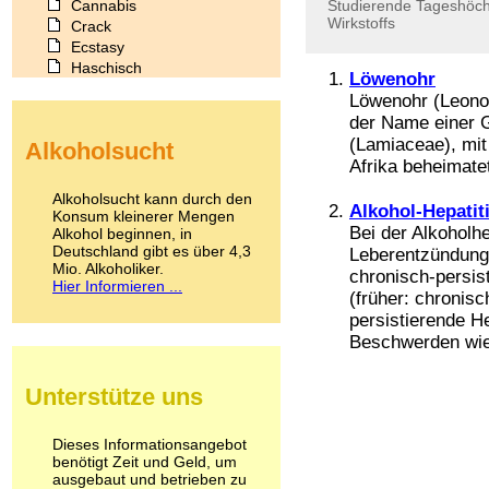
Cannabis
Studierende
Tageshöch
Wirkstoffs
Crack
Ecstasy
Haschisch
Löwenohr
Heroin
Löwenohr (Leonot
Ibogain
der Name einer 
Koffein
(Lamiaceae), mit 
Alkoholsucht
Kokain
Afrika beheimatet
Lachgas
LSD
Alkoholsucht kann durch den
Alkohol-Hepatit
Marihuana
Konsum kleinerer Mengen
Bei der Alkoholhe
Alkohol beginnen, in
Medikamente
Deutschland gibt es über 4,3
Leberentzündung,
Meskalin
Mio. Alkoholiker.
Metamphetamin
chronisch-persis
Hier Informieren ...
Methadon
(früher: chronisc
Morphin
persistierende He
Muskatnuss
Beschwerden wie 
Nikotin
Opium
Unterstütze uns
Pilze
Poppers
Psychopharmaka
Dieses Informationsangebot
benötigt Zeit und Geld, um
Schlafmittel
ausgebaut und betrieben zu
Schmerzmittel