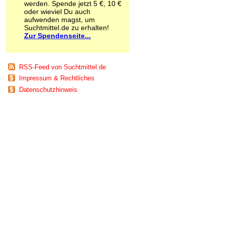
werden. Spende jetzt 5 €, 10 €
Schnüffelstoffe
oder wieviel Du auch
Spice
aufwenden magst, um
Sucht / Süchte
Suchtmittel.de zu erhalten!
Zur Spendenseite...
Alkoholsucht
Arbeitssucht
Co-Abhängigkeit
Computersucht
RSS-Feed von Suchtmittel.de
Ess-Brechsucht
Impressum & Rechtliches
Essstörungen
Datenschutzhinweis
Fernsehsucht
Fresssucht
Internetsucht
Kaufsucht
Koffeinsucht
Magersucht
Mediensucht
Medikamentensucht
Nikotinsucht
Pornografiesucht
Sammelsucht
Sexsucht
Spielsucht
Medien