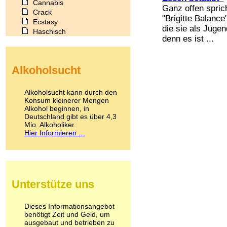
Cannabis
Ganz offen spric
Crack
"Brigitte Balance
Ecstasy
die sie als Jugen
Haschisch
denn es ist ...
Heroin
Ibogain
Koffein
Alkoholsucht
Kokain
Lachgas
LSD
Alkoholsucht kann durch den
Marihuana
Konsum kleinerer Mengen
Alkohol beginnen, in
Medikamente
Deutschland gibt es über 4,3
Meskalin
Mio. Alkoholiker.
Metamphetamin
Hier Informieren ...
Methadon
Morphin
Muskatnuss
Nikotin
Opium
Unterstütze uns
Pilze
Poppers
Psychopharmaka
Dieses Informationsangebot
benötigt Zeit und Geld, um
Schlafmittel
ausgebaut und betrieben zu
Schmerzmittel