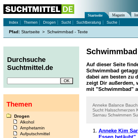
Magazin
In
Startseite
Index
Themen
Drogen
Sucht
Suchtberatung
Suche
Pfad:
Startseite
>
Schwimmbad - Texte
Schwimmbad
Durchsuche
Auf dieser Seite find
Suchtmittel.de
Schwimmbad
getaggt
dabei am besten zu d
zeigt Dir außerdem,
mit "
Schwimmbad
" 
Themen
Anneke
Balance
Bauch
Sucht
Halsschmerzen
Sarnau
Schwimmen
Su
Drogen
Alkohol
Amphetamin
Anneke Kim Sar
Aufputschmittel
Essen betäubt"