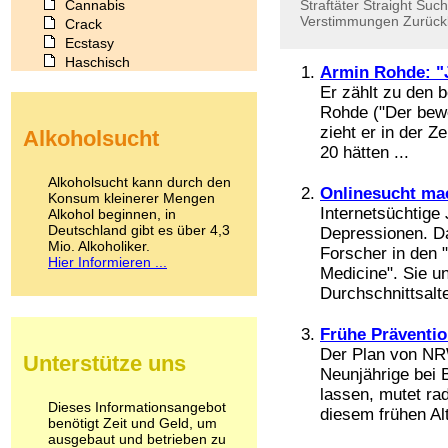
Cannabis
Straftäter
Straight
Such
Verstimmungen
Zurüc
Crack
Ecstasy
Haschisch
Armin Rohde: "
Heroin
Er zählt zu den 
Ibogain
Rohde ("Der bew
Koffein
zieht er in der Z
Alkoholsucht
Kokain
20 hätten ...
Lachgas
LSD
Alkoholsucht kann durch den
Onlinesucht ma
Marihuana
Konsum kleinerer Mengen
Internetsüchtige
Alkohol beginnen, in
Medikamente
Deutschland gibt es über 4,3
Depressionen. Da
Meskalin
Mio. Alkoholiker.
Metamphetamin
Forscher in den 
Hier Informieren ...
Methadon
Medicine". Sie u
Morphin
Durchschnittsalte
Muskatnuss
Nikotin
Frühe Präventio
Opium
Der Plan von NR
Unterstütze uns
Pilze
Neunjährige bei 
Poppers
lassen, mutet rad
Psychopharmaka
Dieses Informationsangebot
diesem frühen Alte
benötigt Zeit und Geld, um
Schlafmittel
ausgebaut und betrieben zu
Schmerzmittel