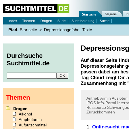
Magazin
In
Startseite
Index
Themen
Drogen
Sucht
Suchtberatung
Suche
Pfad:
Startseite
>
Depressionsgefahr - Texte
Depressionsg
Durchsuche
Auf dieser Seite find
Suchtmittel.de
Depressionsgefahr
ge
passen dabei am best
Tag-Cloud zeigt Dir 
Zusammenhang mit 
Themen
Antrieb
Armin
Ausloten
IPOS
Info-Portal
Intern
Ressource
Schwieriges
Drogen
Zurückkommen
Alkohol
Amphetamin
Aufputschmittel
Onlinesucht ma