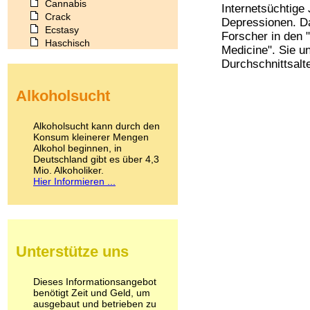
Cannabis
Internetsüchtige
Crack
Depressionen. Da
Ecstasy
Forscher in den 
Haschisch
Medicine". Sie u
Heroin
Durchschnittsalte
Ibogain
Koffein
Alkoholsucht
Kokain
Lachgas
LSD
Alkoholsucht kann durch den
Marihuana
Konsum kleinerer Mengen
Alkohol beginnen, in
Medikamente
Deutschland gibt es über 4,3
Meskalin
Mio. Alkoholiker.
Metamphetamin
Hier Informieren ...
Methadon
Morphin
Muskatnuss
Nikotin
Opium
Unterstütze uns
Pilze
Poppers
Psychopharmaka
Dieses Informationsangebot
benötigt Zeit und Geld, um
Schlafmittel
ausgebaut und betrieben zu
Schmerzmittel