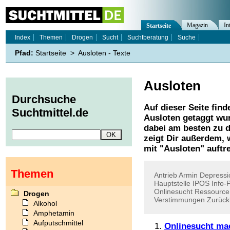
Magazin
In
Startseite
Index
Themen
Drogen
Sucht
Suchtberatung
Suche
Pfad:
Startseite
>
Ausloten - Texte
Ausloten
Durchsuche
Auf dieser Seite find
Suchtmittel.de
Ausloten
getaggt wur
dabei am besten zu d
zeigt Dir außerdem,
mit "
Ausloten
" auftr
Themen
Antrieb
Armin
Depressi
Hauptstelle
IPOS
Info-P
Onlinesucht
Ressource
Drogen
Verstimmungen
Zurüc
Alkohol
Amphetamin
Aufputschmittel
Onlinesucht ma