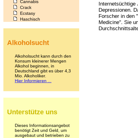
Cannabis
Internetsüchtige
Crack
Depressionen. Da
Ecstasy
Forscher in den 
Haschisch
Medicine". Sie u
Heroin
Durchschnittsalte
Ibogain
Koffein
Alkoholsucht
Kokain
Lachgas
LSD
Alkoholsucht kann durch den
Marihuana
Konsum kleinerer Mengen
Alkohol beginnen, in
Medikamente
Deutschland gibt es über 4,3
Meskalin
Mio. Alkoholiker.
Metamphetamin
Hier Informieren ...
Methadon
Morphin
Muskatnuss
Nikotin
Opium
Unterstütze uns
Pilze
Poppers
Psychopharmaka
Dieses Informationsangebot
benötigt Zeit und Geld, um
Schlafmittel
ausgebaut und betrieben zu
Schmerzmittel