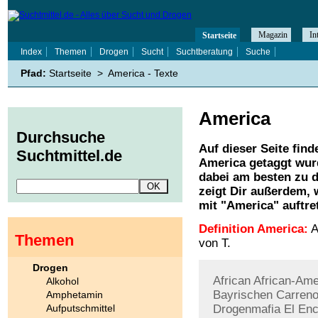
Magazin
In
Startseite
Index
Themen
Drogen
Sucht
Suchtberatung
Suche
Pfad:
Startseite
>
America - Texte
America
Durchsuche
Auf dieser Seite find
Suchtmittel.de
America
getaggt wurd
dabei am besten zu d
zeigt Dir außerdem,
mit "
America
" auftre
Definition America:
A
Themen
von T.
Drogen
African
African-Ame
Alkohol
Bayrischen
Carren
Amphetamin
Aufputschmittel
Drogenmafia
El
Enc