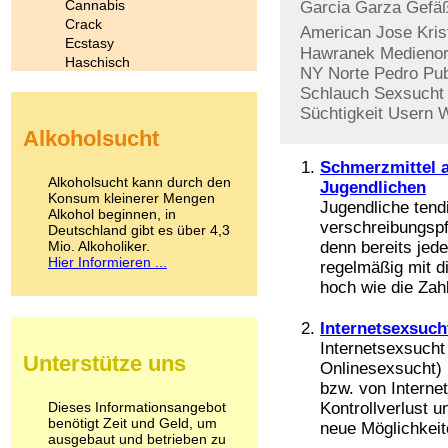
Cannabis
Garcia
Garza
Gefä
Crack
American
Jose
Kris
Ecstasy
Hawranek
Medienor
Haschisch
NY
Norte
Pedro
Pub
Heroin
Schlauch
Sexsucht
Ibogain
Süchtigkeit
Usern
W
Koffein
Alkoholsucht
Kokain
Lachgas
Schmerzmittel 
LSD
Alkoholsucht kann durch den
Jugendlichen
Marihuana
Konsum kleinerer Mengen
Jugendliche tend
Alkohol beginnen, in
Medikamente
verschreibungspf
Deutschland gibt es über 4,3
Meskalin
Mio. Alkoholiker.
denn bereits jede
Metamphetamin
Hier Informieren ...
regelmäßig mit d
Methadon
hoch wie die Zahl
Morphin
Muskatnuss
Internetsexsuch
Nikotin
Opium
Internetsexsuch
Unterstütze uns
Pilze
Onlinesexsucht) 
Poppers
bzw. von Internet
Psychopharmaka
Dieses Informationsangebot
Kontrollverlust 
benötigt Zeit und Geld, um
Schlafmittel
neue Möglichkeite
ausgebaut und betrieben zu
Schmerzmittel