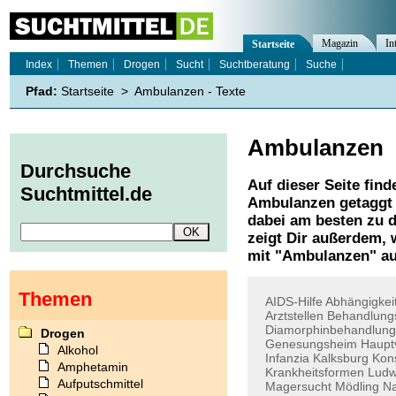
Magazin
In
Startseite
Index
Themen
Drogen
Sucht
Suchtberatung
Suche
Pfad:
Startseite
>
Ambulanzen - Texte
Ambulanzen
Durchsuche
Auf dieser Seite find
Suchtmittel.de
Ambulanzen
getaggt 
dabei am besten zu d
zeigt Dir außerdem,
mit "
Ambulanzen
" a
Themen
AIDS-Hilfe
Abhängigkei
Arztstellen
Behandlung
Diamorphinbehandlung
Drogen
Genesungsheim
Haupt
Alkohol
Infanzia
Kalksburg
Kon
Amphetamin
Krankheitsformen
Ludw
Aufputschmittel
Magersucht
Mödling
N