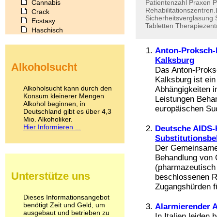
Cannabis
Patientenzahl
Praxen
P
Rehabilitationszentren
Crack
Sicherheitsverglasung
Ecstasy
Tabletten
Therapiezen
Haschisch
Heroin
Ibogain
Anton-Proksch-I
Koffein
Kalksburg
Alkoholsucht
Kokain
Das Anton-Proksc
Lachgas
Kalksburg ist ei
LSD
Alkoholsucht kann durch den
Abhängigkeiten i
Marihuana
Konsum kleinerer Mengen
Leistungen Behan
Alkohol beginnen, in
Medikamente
europäischen Such
Deutschland gibt es über 4,3
Meskalin
Mio. Alkoholiker.
Metamphetamin
Hier Informieren ...
Deutsche AIDS-H
Methadon
Substitutionsb
Morphin
Der Gemeinsame 
Muskatnuss
Behandlung von 
Nikotin
(pharmazeutisch 
Opium
Unterstütze uns
beschlossenen Ri
Pilze
Zugangshürden fü
Poppers
Psychopharmaka
Dieses Informationsangebot
benötigt Zeit und Geld, um
Schlafmittel
Alarmierender 
ausgebaut und betrieben zu
Schmerzmittel
In Italien leiden