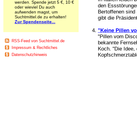
werden. Spende jetzt 5 €, 10 €
Schnüffelstoffe
den Essstörungen
oder wieviel Du auch
Spice
Bertoffenen sind
aufwenden magst, um
Sucht / Süchte
Suchtmittel.de zu erhalten!
gibt die Präsident
Zur Spendenseite...
Alkoholsucht
Arbeitssucht
"Keine Pillen v
Co-Abhängigkeit
"Pillen vom Disc
Computersucht
RSS-Feed von Suchtmittel.de
bekannte Fernseh
Ess-Brechsucht
Impressum & Rechtliches
Koch. "Die Idee,
Essstörungen
Kopfschmerztable
Datenschutzhinweis
Fernsehsucht
Fresssucht
Internetsucht
Kaufsucht
Koffeinsucht
Magersucht
Mediensucht
Medikamentensucht
Nikotinsucht
Pornografiesucht
Sammelsucht
Sexsucht
Spielsucht
Medien