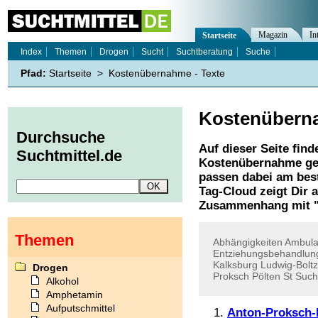
Magazin
In
Startseite
Index
Themen
Drogen
Sucht
Suchtberatung
Suche
Pfad:
Startseite
>
Kostenübernahme - Texte
Kostenübern
Durchsuche
Auf dieser Seite find
Suchtmittel.de
Kostenübernahme
ge
passen dabei am best
Tag-Cloud zeigt Dir 
Zusammenhang mit 
Themen
Abhängigkeiten
Ambul
Entziehungsbehandlun
Kalksburg
Ludwig-Boltz
Drogen
Proksch
Pölten
St
Such
Alkohol
Amphetamin
Aufputschmittel
Anton-Proksch-I