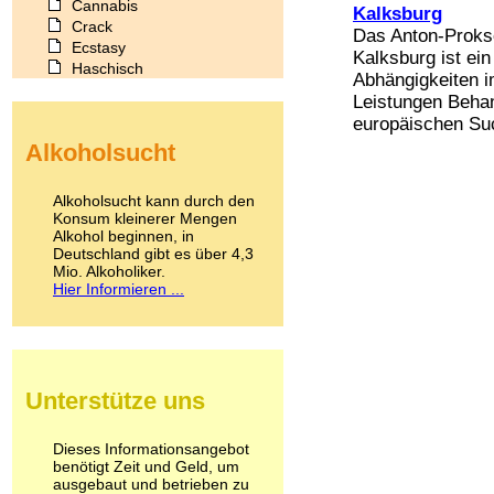
Cannabis
Kalksburg
Crack
Das Anton-Proksc
Ecstasy
Kalksburg ist ei
Haschisch
Abhängigkeiten i
Heroin
Leistungen Behan
Ibogain
europäischen Such
Koffein
Alkoholsucht
Kokain
Lachgas
LSD
Alkoholsucht kann durch den
Marihuana
Konsum kleinerer Mengen
Alkohol beginnen, in
Medikamente
Deutschland gibt es über 4,3
Meskalin
Mio. Alkoholiker.
Metamphetamin
Hier Informieren ...
Methadon
Morphin
Muskatnuss
Nikotin
Opium
Unterstütze uns
Pilze
Poppers
Psychopharmaka
Dieses Informationsangebot
benötigt Zeit und Geld, um
Schlafmittel
ausgebaut und betrieben zu
Schmerzmittel