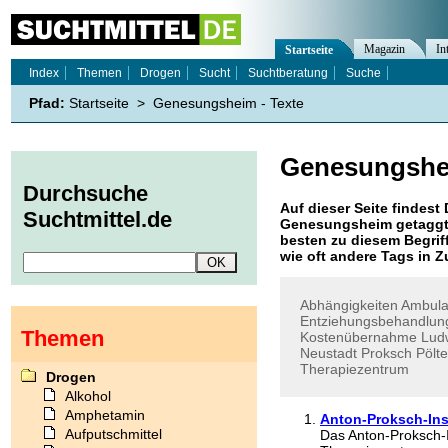
Magazin
In
Startseite
Index
Themen
Drogen
Sucht
Suchtberatung
Suche
Pfad:
Startseite
>
Genesungsheim - Texte
Genesungsh
Durchsuche
Auf dieser Seite findest 
Suchtmittel.de
Genesungsheim
getaggt
besten zu diesem Begriff
wie oft andere Tags in
Abhängigkeiten
Ambul
Entziehungsbehandlun
Themen
Kostenübernahme
Ludw
Neustadt
Proksch
Pölt
Therapiezentrum
Drogen
Alkohol
Amphetamin
Anton-Proksch-Ins
Aufputschmittel
Das Anton-Proksch-I