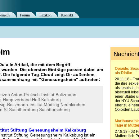
teraktiv
Forum
Lexikon
Kontakt
eim
Du alle Artikel, die mit dem Begriff
 wurden. Die obersten Einträge passen dabei am
. Die folgende Tag-Cloud zeigt Dir außerdem,
 Zusammenhang mit "
Genesungsheim
" auftreten:
anzen
Anton-Proksch-Institut
Boltzmann
g
Hauptverband
Hoff
Kalksburg
ig-Boltzmann-Institut
Mödling
Neunkirchen
en
St
Suchtberatung
Suchtforschung
titut Stiftung Genesungsheim Kalksburg
nstitut Stiftung Genesungsheim Kalksburg ist ein