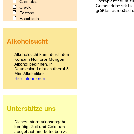
Therapiezentrum zu
Cannabis
Gemeindebezirk Lies
Crack
größten europäischen
Ecstasy
Haschisch
Heroin
Ibogain
Koffein
Alkoholsucht
Kokain
Lachgas
LSD
Alkoholsucht kann durch den
Marihuana
Konsum kleinerer Mengen
Alkohol beginnen, in
Medikamente
Deutschland gibt es über 4,3
Meskalin
Mio. Alkoholiker.
Metamphetamin
Hier Informieren ...
Methadon
Morphin
Muskatnuss
Nikotin
Opium
Unterstütze uns
Pilze
Poppers
Psychopharmaka
Dieses Informationsangebot
benötigt Zeit und Geld, um
Schlafmittel
ausgebaut und betrieben zu
Schmerzmittel