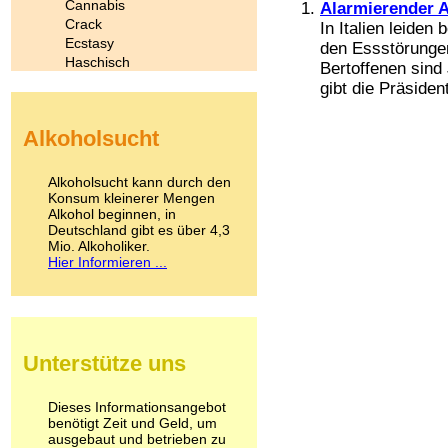
Cannabis
Alarmierender 
Crack
In Italien leiden
Ecstasy
den Essstörungen
Haschisch
Bertoffenen sind
Heroin
gibt die Präsident
Ibogain
Koffein
Alkoholsucht
Kokain
Lachgas
LSD
Alkoholsucht kann durch den
Marihuana
Konsum kleinerer Mengen
Alkohol beginnen, in
Medikamente
Deutschland gibt es über 4,3
Meskalin
Mio. Alkoholiker.
Metamphetamin
Hier Informieren ...
Methadon
Morphin
Muskatnuss
Nikotin
Opium
Unterstütze uns
Pilze
Poppers
Psychopharmaka
Dieses Informationsangebot
benötigt Zeit und Geld, um
Schlafmittel
ausgebaut und betrieben zu
Schmerzmittel