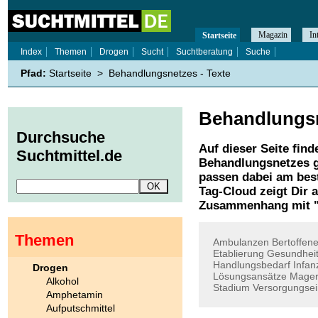
Magazin
In
Startseite
Index
Themen
Drogen
Sucht
Suchtberatung
Suche
Pfad:
Startseite
>
Behandlungsnetzes - Texte
Behandlungs
Durchsuche
Auf dieser Seite find
Suchtmittel.de
Behandlungsnetzes
g
passen dabei am best
Tag-Cloud zeigt Dir 
Zusammenhang mit 
Themen
Ambulanzen
Bertoffen
Etablierung
Gesundhei
Handlungsbedarf
Infan
Drogen
Lösungsansätze
Mager
Alkohol
Stadium
Versorgungsei
Amphetamin
Aufputschmittel