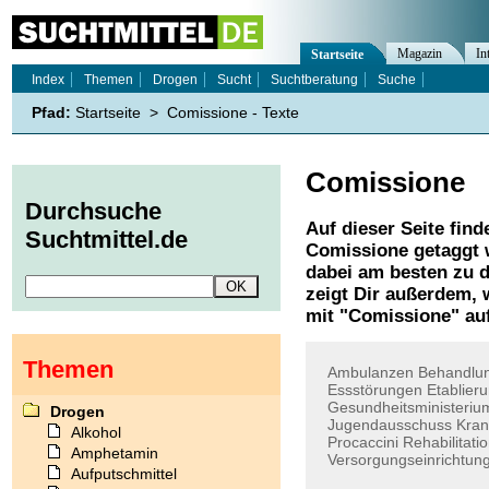
Magazin
In
Startseite
Index
Themen
Drogen
Sucht
Suchtberatung
Suche
Pfad:
Startseite
>
Comissione - Texte
Comissione
Durchsuche
Auf dieser Seite find
Suchtmittel.de
Comissione
getaggt 
dabei am besten zu d
zeigt Dir außerdem,
mit "
Comissione
" au
Themen
Ambulanzen
Behandlu
Essstörungen
Etablier
Gesundheitsministeriu
Drogen
Jugendausschuss
Kran
Alkohol
Procaccini
Rehabilitati
Amphetamin
Versorgungseinrichtun
Aufputschmittel