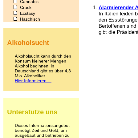
Cannabis
Alarmierender 
Crack
Ecstasy
In Italien leiden
Haschisch
den Essstörungen
Heroin
Bertoffenen sind
Ibogain
gibt die Präsident
Koffein
Alkoholsucht
Kokain
Lachgas
LSD
Alkoholsucht kann durch den
Marihuana
Konsum kleinerer Mengen
Alkohol beginnen, in
Medikamente
Deutschland gibt es über 4,3
Meskalin
Mio. Alkoholiker.
Metamphetamin
Hier Informieren ...
Methadon
Morphin
Muskatnuss
Nikotin
Opium
Unterstütze uns
Pilze
Poppers
Psychopharmaka
Dieses Informationsangebot
benötigt Zeit und Geld, um
Schlafmittel
ausgebaut und betrieben zu
Schmerzmittel