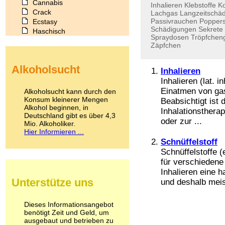
Cannabis
Inhalieren
Klebstoffe
Ko
Crack
Lachgas
Langzeitschä
Passivrauchen
Popper
Ecstasy
Schädigungen
Sekrete
Haschisch
Spraydosen
Tröpfchen
Heroin
Zäpfchen
Ibogain
Koffein
Alkoholsucht
Kokain
Inhalieren
Lachgas
Inhalieren (lat. 
LSD
Einatmen von gas
Alkoholsucht kann durch den
Marihuana
Konsum kleinerer Mengen
Beabsichtigt ist
Alkohol beginnen, in
Medikamente
Inhalationsthera
Deutschland gibt es über 4,3
Meskalin
oder zur ...
Mio. Alkoholiker.
Metamphetamin
Hier Informieren ...
Methadon
Schnüffelstoff
Morphin
Schnüffelstoffe (
Muskatnuss
für verschiedene 
Nikotin
Inhalieren eine 
Opium
Unterstütze uns
und deshalb meist
Pilze
Poppers
Psychopharmaka
Dieses Informationsangebot
benötigt Zeit und Geld, um
Schlafmittel
ausgebaut und betrieben zu
Schmerzmittel