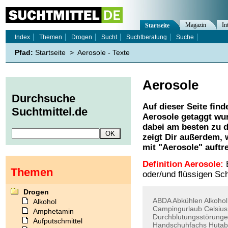
Magazin
In
Startseite
Index
Themen
Drogen
Sucht
Suchtberatung
Suche
Pfad:
Startseite
>
Aerosole - Texte
Aerosole
Durchsuche
Auf dieser Seite find
Suchtmittel.de
Aerosole
getaggt wur
dabei am besten zu d
zeigt Dir außerdem,
mit "
Aerosole
" auftr
Definition Aerosole:
E
Themen
oder/und flüssigen Sc
Drogen
ABDA
Abkühlen
Alkohol
Alkohol
Campingurlaub
Celsius
Amphetamin
Durchblutungsstörung
Aufputschmittel
Handschuhfachs
Hutab