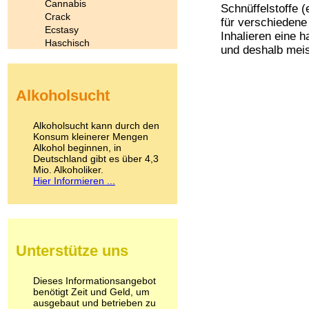
Cannabis
Schnüffelstoffe (
Crack
für verschiedene 
Ecstasy
Inhalieren eine 
Haschisch
und deshalb meist
Heroin
Ibogain
Koffein
Alkoholsucht
Kokain
Lachgas
LSD
Alkoholsucht kann durch den
Marihuana
Konsum kleinerer Mengen
Alkohol beginnen, in
Medikamente
Deutschland gibt es über 4,3
Meskalin
Mio. Alkoholiker.
Metamphetamin
Hier Informieren ...
Methadon
Morphin
Muskatnuss
Nikotin
Opium
Unterstütze uns
Pilze
Poppers
Psychopharmaka
Dieses Informationsangebot
benötigt Zeit und Geld, um
Schlafmittel
ausgebaut und betrieben zu
Schmerzmittel