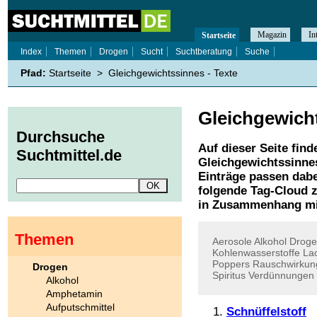
Magazin
In
Startseite
Index
Themen
Drogen
Sucht
Suchtberatung
Suche
Pfad:
Startseite
>
Gleichgewichtssinnes - Texte
Gleichgewich
Durchsuche
Auf dieser Seite find
Suchtmittel.de
Gleichgewichtssinne
Einträge passen dabe
folgende Tag-Cloud z
in Zusammenhang mi
Themen
Aerosole
Alkohol
Drog
Kohlenwasserstoffe
La
Poppers
Rauschwirkun
Drogen
Spiritus
Verdünnungen
Alkohol
Amphetamin
Aufputschmittel
Schnüffelstoff