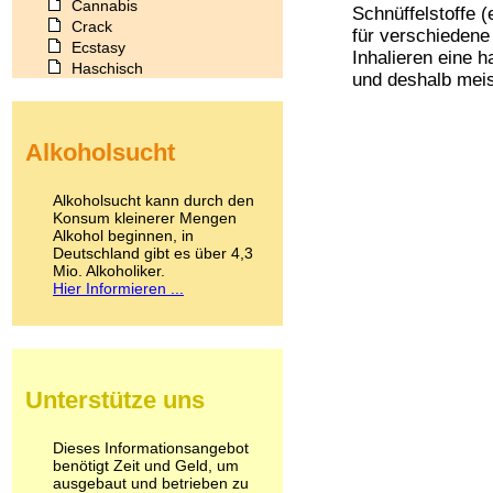
Cannabis
Schnüffelstoffe (
Crack
für verschiedene 
Ecstasy
Inhalieren eine 
Haschisch
und deshalb meist
Heroin
Ibogain
Koffein
Alkoholsucht
Kokain
Lachgas
LSD
Alkoholsucht kann durch den
Marihuana
Konsum kleinerer Mengen
Alkohol beginnen, in
Medikamente
Deutschland gibt es über 4,3
Meskalin
Mio. Alkoholiker.
Metamphetamin
Hier Informieren ...
Methadon
Morphin
Muskatnuss
Nikotin
Opium
Unterstütze uns
Pilze
Poppers
Psychopharmaka
Dieses Informationsangebot
benötigt Zeit und Geld, um
Schlafmittel
ausgebaut und betrieben zu
Schmerzmittel