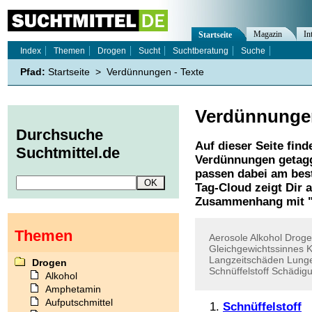
Magazin
In
Startseite
Index
Themen
Drogen
Sucht
Suchtberatung
Suche
Pfad:
Startseite
>
Verdünnungen - Texte
Verdünnunge
Durchsuche
Auf dieser Seite find
Suchtmittel.de
Verdünnungen
getagg
passen dabei am best
Tag-Cloud zeigt Dir 
Zusammenhang mit 
Themen
Aerosole
Alkohol
Drog
Gleichgewichtssinnes
K
Langzeitschäden
Lung
Drogen
Schnüffelstoff
Schädig
Alkohol
Amphetamin
Aufputschmittel
Schnüffelstoff