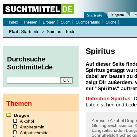
Magazin
In
Startseite
Index
Themen
Drogen
Sucht
Suchtberatung
Suche
Pfad:
Startseite
>
Spiritus - Texte
Spiritus
Durchsuche
Auf dieser Seite find
Suchtmittel.de
Spiritus
getaggt wurd
dabei am besten zu d
zeigt Dir außerdem,
mit "
Spiritus
" auftre
Definition Spiritus:
D
Themen
Lateinischen und bede
Drogen
Aerosole
Alkohol
Drog
Alkohol
Gleichgewichtssinnes
K
Amphetamin
Langzeitschäden
Lung
Aufputschmittel
Schnüffelstoff
Schädig