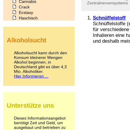
Cannabis
Zentralnervensystems
Crack
Ecstasy
Schnüffelstoff
Haschisch
Schnüffelstoffe (
Heroin
Ibogain
für verschiedene 
Koffein
Inhalieren eine 
Alkoholsucht
Kokain
und deshalb meist
Lachgas
LSD
Alkoholsucht kann durch den
Marihuana
Konsum kleinerer Mengen
Alkohol beginnen, in
Medikamente
Deutschland gibt es über 4,3
Meskalin
Mio. Alkoholiker.
Metamphetamin
Hier Informieren ...
Methadon
Morphin
Muskatnuss
Nikotin
Opium
Unterstütze uns
Pilze
Poppers
Psychopharmaka
Dieses Informationsangebot
benötigt Zeit und Geld, um
Schlafmittel
ausgebaut und betrieben zu
Schmerzmittel