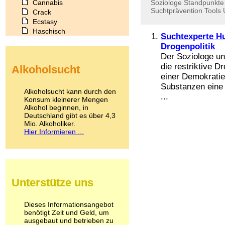
Cannabis
Soziologe
Standpunkte
Suchtprävention
Tools
Crack
Ecstasy
Haschisch
Suchtexperte Hu
Heroin
Drogenpolitik
Ibogain
Der Soziologe un
Koffein
die restriktive D
Alkoholsucht
Kokain
einer Demokratie
Lachgas
Substanzen eine 
LSD
Alkoholsucht kann durch den
...
Marihuana
Konsum kleinerer Mengen
Alkohol beginnen, in
Medikamente
Deutschland gibt es über 4,3
Meskalin
Mio. Alkoholiker.
Metamphetamin
Hier Informieren ...
Methadon
Morphin
Muskatnuss
Nikotin
Opium
Unterstütze uns
Pilze
Poppers
Psychopharmaka
Dieses Informationsangebot
benötigt Zeit und Geld, um
Schlafmittel
ausgebaut und betrieben zu
Schmerzmittel