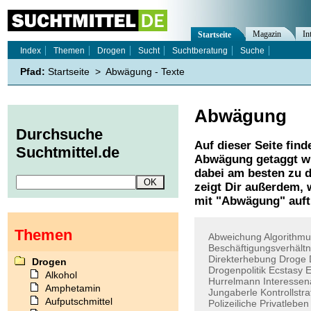
Magazin
In
Startseite
Index
Themen
Drogen
Sucht
Suchtberatung
Suche
Pfad:
Startseite
>
Abwägung - Texte
Abwägung
Durchsuche
Auf dieser Seite find
Suchtmittel.de
Abwägung
getaggt w
dabei am besten zu d
zeigt Dir außerdem,
mit "
Abwägung
" auf
Themen
Abweichung
Algorithm
Beschäftigungsverhältn
Direkterhebung
Droge
Drogen
Drogenpolitik
Ecstasy
E
Alkohol
Hurrelmann
Interesse
Amphetamin
Jungaberle
Kontrollstr
Aufputschmittel
Polizeiliche
Privatleben