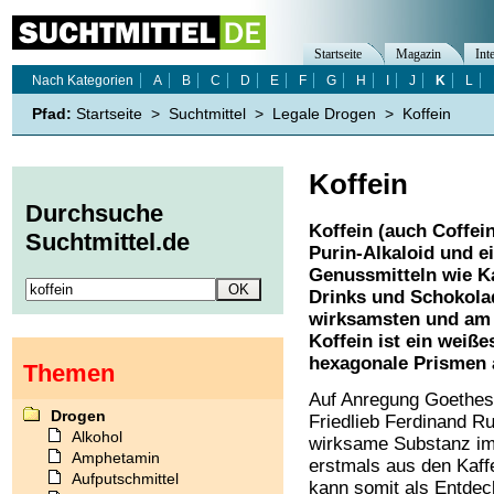
Startseite
Magazin
Int
Nach Kategorien
A
B
C
D
E
F
G
H
I
J
K
L
Pfad:
Startseite
>
Suchtmittel
>
Legale Drogen
>
Koffein
Koffein
Durchsuche
Koffein (auch Coffein
Suchtmittel.de
Purin-Alkaloid und e
Genussmitteln wie Ka
Drinks und Schokolade
wirksamsten und am b
Koffein ist ein weiße
hexagonale Prismen 
Themen
Auf Anregung Goethes
Drogen
Friedlieb Ferdinand R
Alkohol
wirksame Substanz i
Amphetamin
erstmals aus den Kaffe
Aufputschmittel
kann somit als Entdec