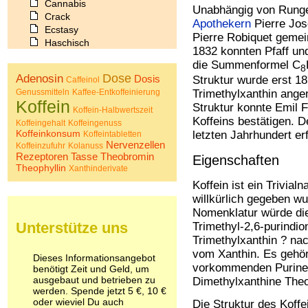
Cannabis
Unabhängig von Runge
Crack
Apothekern
Pierre Jos
Ecstasy
Pierre Robiquet gemein
Haschisch
1832 konnten Pfaff un
Heroin
die Summenformel C
8
Ibogain
Dose
Adenosin
Dosis
Struktur wurde erst 1
Caffeinol
Koffein
Genussmitteln
Kaffee-Entkoffeinierung
Trimethylxanthin ang
Kokain
Koffein
Struktur konnte Emil 
Lachgas
Koffein-Halbwertszeit
Koffeins bestätigen.
LSD
Koffeingehalt
Koffeingenuss
Koffeinkonsum
Marihuana
letzten Jahrhundert erf
Koffeintabletten
Nervenzellen
Koffeinzufuhr
Kolanuss
Medikamente
Rezeptoren
Tasse
Theobromin
Eigenschaften
Meskalin
Theophyllin
Xanthinderivate
Metamphetamin
Koffein ist ein Trivia
Methadon
willkürlich gegeben w
Morphin
Nomenklatur würde die
Muskatnuss
Unterstütze uns
Nikotin
Trimethyl-2,6-purindio
Opium
Trimethylxanthin ? na
Pilze
vom Xanthin. Es gehör
Dieses Informationsangebot
Poppers
vorkommenden Purine, 
benötigt Zeit und Geld, um
Psychopharmaka
ausgebaut und betrieben zu
Dimethylxanthine Theo
werden. Spende jetzt 5 €, 10 €
Schlafmittel
oder wieviel Du auch
Die Struktur des Koff
Schmerzmittel