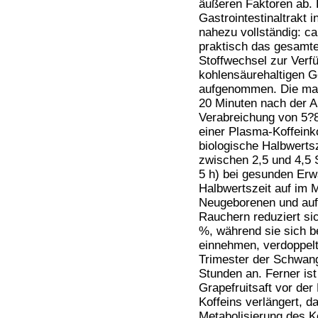
äußeren Faktoren ab. 
Gastrointestinaltrakt i
nahezu vollständig: c
praktisch das gesamt
Stoffwechsel zur Verf
kohlensäurehaltigen G
aufgenommen. Die max
20 Minuten nach der A
Verabreichung von 5?8 
einer Plasma-Koffeink
biologische Halbwerts
zwischen 2,5 und 4,5 
5 h) bei gesunden Erw
Halbwertszeit auf im M
Neugeborenen und auf 
Rauchern reduziert sic
%, während sie sich be
einnehmen, verdoppelt.
Trimester der Schwange
Stunden an. Ferner is
Grapefruitsaft vor der
Koffeins verlängert, da
Metabolisierung des K