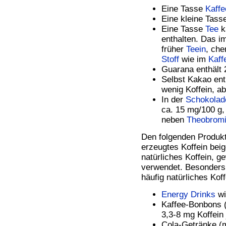
Eine Tasse
Kaffe
Eine kleine Tass
Eine Tasse
Tee
k
enthalten. Das i
früher
Teein
, che
Stoff
wie im
Kaff
Guarana enthält 
Selbst Kakao ent
wenig Koffein, a
In der
Schokolad
ca. 15 mg/100 g,
neben
Theobrom
Den folgenden Produkt
erzeugtes Koffein beig
natürliches Koffein, g
verwendet. Besonders
häufig natürliches Kof
Energy Drinks
wi
Kaffee-Bonbons (
3,3-8 mg Koffein
Cola-Getränke (m