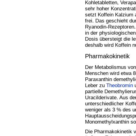
Kohletabletten, Verap
sehr hoher Konzentra
setzt Koffein Kalziu
frei. Das geschieht du
Ryanodin-Rezeptoren. 
in der physiologische
Dosis übersteigt die l
deshalb wird Koffein n
Pharmakokinetik
Der Metabolismus von 
Menschen wird etwa 8
Paraxanthin demethyli
Leber zu
Theobromin
u
partielle Demethylieru
Uracilderivate. Aus d
unterschiedlicher Koff
weniger als 3 % des u
Hauptausscheidungspro
Monomethylxanthin so
Die Pharmakokinetik v