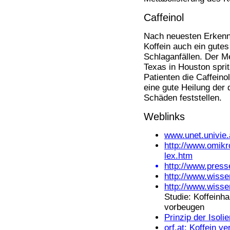
Caffeinol
Nach neuesten Erkennt
Koffein auch ein gutes
Schlaganfällen. Der M
Texas in Houston spri
Patienten die Caffeino
eine gute Heilung der
Schäden feststellen.
Weblinks
www.unet.univie.
http://www.omikr
lex.htm
http://www.press
http://www.wiss
http://www.wiss
Studie: Koffeinh
vorbeugen
Prinzip der Isoli
orf.at: Koffein v