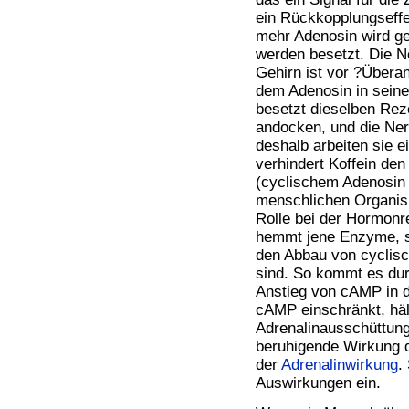
ein Rückkopplungseffek
mehr Adenosin wird ge
werden besetzt. Die N
Gehirn ist vor ?Übera
dem Adenosin in seine
besetzt dieselben Rez
andocken, und die Ne
deshalb arbeiten sie e
verhindert Koffein d
(cyclischem Adenosin 
menschlichen Organis
Rolle bei der Hormonre
hemmt jene Enzyme, sp
den Abbau von cyclis
sind. So kommt es du
Anstieg von cAMP in d
cAMP einschränkt, hä
Adrenalinausschüttung 
beruhigende Wirkung d
der
Adrenalinwirkung
.
Auswirkungen ein.