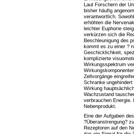
Laut Forschern der Uni
bisher häufig angenom
verantwortlich. Sowohl
erhöhten die Nervenak
leichter Euphorie stei
verkürzen sich die Re
Beschleunigung des ps
kommt es zu einer ? n
Geschicklichkeit, spez
komplizierte visuomoto
Wirkungsspektrum ver
Wirkungskomponenten,
Zellvorgänge eingreife
Schranke ungehindert 
Wirkung hauptsächlic
Wachzustand tauschen
verbrauchen Energie. 
Nebenprodukt.
Eine der Aufgaben des
?Überanstrengung? zu 
Rezeptoren auf den Ne
das ein Signal für die 