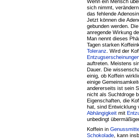
Wenn ein Mensch über 
sich nimmt, verändern 
das fehlende Adenosin
Jetzt können die Aden
gebunden werden. Die 
anregende Wirkung des
Man nennt dieses Ph
Tagen starken Koffein
Toleranz
. Wird der Ko
Entzugserscheinunge
auftreten. Meistens s
Dauer. Die wissenschaf
einig, ob Koffein wirkl
einige Gemeinsamkeit
andererseits ist sein 
nicht als Suchtdroge 
Eigenschaften, die Ko
hat, sind Entwicklung
Abhängigkeit
mit
Entz
unbedingt übermäßige
Koffein in
Genussmitte
Schokolade
, kann ins