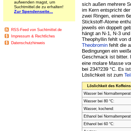
aufwenden magst, um
Schnüffelstoffe
sich außen mehrere Su
Suchtmittel.de zu erhalten!
Spice
im Kern entspricht der
Zur Spendenseite...
Sucht / Süchte
zwei Ringen, einem 6e
Alkoholsucht
Stickstoff-Atome enth
Arbeitssucht
jeweils ein doppelt g
RSS-Feed von Suchtmittel.de
Co-Abhängigkeit
hängt an N-1, N-3 un
Impressum & Rechtliches
Computersucht
Theophyllin fehlt von 
Ess-Brechsucht
Datenschutzhinweis
Theobromin
fehlt die 
Essstörungen
Bedingungen ein weißes
Fernsehsucht
Geschmack ist bitter
Fresssucht
eine molare Masse von
Internetsucht
bei 234?239 °C. Es ist
Kaufsucht
Löslichkeit ist zum
Tei
Koffeinsucht
Magersucht
Löslichkeit des Koffeins
Mediensucht
Medikamentensucht
Wasser bei Normaltemperat
Nikotinsucht
Wasser bei 80 °C:
Pornografiesucht
Wasser, kochend:
Sammelsucht
Sexsucht
Ethanol bei Normaltemperat
Spielsucht
Ethanol bei 60 °C:
Medien