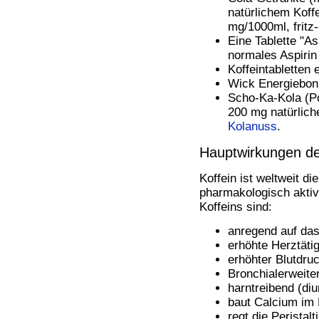
natürlichem Koff
mg/1000ml, fritz
Eine Tablette "As
normales Aspirin 
Koffeintabletten
Wick Energiebon
Scho-Ka-Kola (Po
200 mg natürlich
Kolanuss
.
Hauptwirkungen de
Koffein ist weltweit d
pharmakologisch akti
Koffeins sind:
anregend auf da
erhöhte Herztätig
erhöhter Blutdru
Bronchialerweite
harntreibend (diu
baut Calcium im 
regt die Peristal