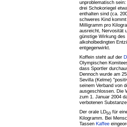
unproblematisch sein:
drei Schokoriegel etwa
enthalten sind (ca. 20
schweres Kind kommt s
Milligramm pro Kilogr
ausreicht, Nervosität
günstige Wirkung des K
alkoholbedingten Ent
entgegenwirkt.
Koffein steht auf der
D
Olympischen Komitees.
dass Sportler durcha
Dennoch wurde am 25.
Sevilla (Kelme) "posit
seinem Verband von d
ausgeschlossen. Die W
zum 1. Januar 2004 
verbotenen Substanzen
Der orale LD
für ein
50
Kilogramm. Bei Mensch
Tassen
Kaffee
eingeor