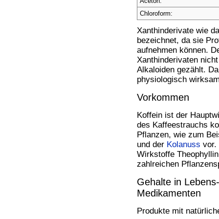
Aceton:
Bücher
Filme
Chloroform:
Xanthinderivate wie d
bezeichnet, da sie Pro
aufnehmen können. D
Xanthinderivaten nicht
Alkaloiden gezählt. D
physiologisch wirksam
Vorkommen
Koffein ist der Hauptw
des Kaffeestrauchs k
Pflanzen, wie zum Be
und der
Kolanuss
vor.
Wirkstoffe Theophylli
zahlreichen Pflanzens
Gehalte in Lebens
Medikamenten
Produkte mit natürlich