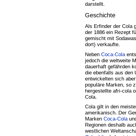
darstellt.
Geschichte
Als Erfinder der Cola 
der 1886 ein Rezept fü
gemischt mit Sodawa
dort) verkaufte.
Neben
Coca-Cola
ents
jedoch die weltweite M
dauerhaft gefährden ko
die ebenfalls aus de
entwickelten sich abe
populäre Marken, so z
hergestellte afri-cola
Cola.
Cola gilt in den meist
amerikanisch. Der Ge
Marken
Coca-Cola
und
Regionen deshalb auc
westlichen Weltansch