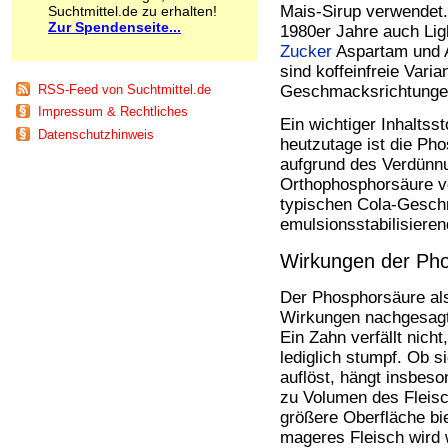
Mais-Sirup verwendet. 
Suchtmittel.de zu erhalten!
Schnüffelstoffe
Zur Spendenseite...
1980er Jahre auch Lig
Spice
Zucker
Aspartam und A
Sucht / Süchte
sind koffeinfreie Varia
Alkoholsucht
RSS-Feed von Suchtmittel.de
Arbeitssucht
Geschmacksrichtungen 
Co-Abhängigkeit
Impressum & Rechtliches
Ein wichtiger Inhaltsst
Computersucht
Datenschutzhinweis
heutzutage ist die Pho
Ess-Brechsucht
aufgrund des Verdünn
Essstörungen
Orthophosphorsäure vo
Fernsehsucht
typischen Cola-Geschm
Fresssucht
Internetsucht
emulsionsstabilisieren
Kaufsucht
Wirkungen der Ph
Koffeinsucht
Magersucht
Der Phosphorsäure als
Mediensucht
Wirkungen nachgesagt,
Medikamentensucht
Ein Zahn verfällt nicht
Nikotinsucht
Pornografiesucht
lediglich stumpf. Ob s
Sammelsucht
auflöst, hängt insbes
Sexsucht
zu Volumen des Fleisc
Spielsucht
größere Oberfläche bi
Medien
mageres Fleisch wird w