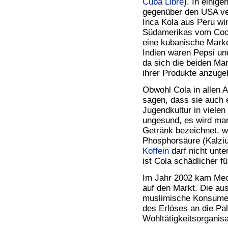
Cuba Libre
). In einige
gegenüber den USA ver
Inca Kola aus Peru wird
Südamerikas vom Coca
eine kubanische Marke,
Indien waren Pepsi u
da sich die beiden Mar
ihrer Produkte anzuge
Obwohl Cola in allen 
sagen, dass sie auch e
Jugendkultur in vielen 
ungesund, es wird man
Getränk bezeichnet, 
Phosphorsäure (Kalzi
Koffein
darf nicht unt
ist Cola schädlicher f
Im Jahr 2002 kam Mecc
auf den Markt. Die au
muslimische Konsument
des Erlöses an die Pal
Wohltätigkeitsorganis