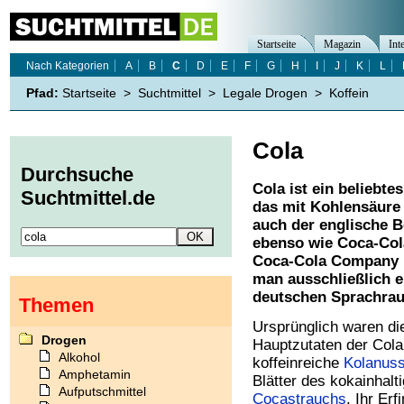
Startseite
Magazin
Int
Nach Kategorien
A
B
C
D
E
F
G
H
I
J
K
L
Pfad:
Startseite
>
Suchtmittel
>
Legale Drogen
>
Koffein
Cola
Durchsuche
Cola ist ein beliebte
Suchtmittel.de
das mit Kohlensäure v
auch der englische B
ebenso wie Coca-Col
Coca-Cola Company is
man ausschließlich e
deutschen Sprachrau
Themen
Ursprünglich waren di
Drogen
Hauptzutaten der Cola
Alkohol
koffeinreiche
Kolanus
Amphetamin
Blätter des kokainhalt
Aufputschmittel
Cocastrauchs
. Ihr Erf