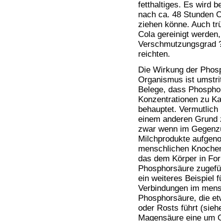
Bücher
fetthaltiges. Es wird 
Filme
nach ca. 48 Stunden Co
ziehen könne. Auch t
Cola gereinigt werden
Verschmutzungsgrad ?
reichten.
Die Wirkung der Phos
Organismus ist umstrit
Belege, dass Phosphor
Konzentrationen zu Ka
behauptet. Vermutlic
einem anderen Grund 
zwar wenn im Gegenzu
Milchprodukte aufgen
menschlichen Knoche
das dem Körper in Fo
Phosphorsäure zugefüh
ein weiteres Beispiel
Verbindungen im mens
Phosphorsäure, die et
oder Rosts führt (sieh
Magensäure eine um 