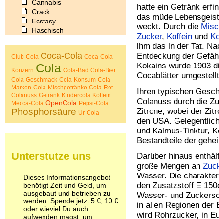
Cannabis
hatte ein Getränk erfi
Crack
das müde Lebensgeist
Ecstasy
weckt. Durch die
Misc
Haschisch
Zucker
,
Koffein
und
Ko
Heroin
ihm das in der Tat. Na
Ibogain
Coca-Cola
Entdeckung der Gefähr
Club-Cola
Coca-Cola-
Koffein
Cola
Kokains wurde 1903 di
Kokain
Konzern
Cola-Bad
Cola-Bier
Cocablätter umgestellt
Lachgas
Cola-Geschmack
Cola-Konsum
Cola-
LSD
Marken
Cola-Mischgetränke
Cola-Rot
Ihren typischen Gesch
Marihuana
Colanuss
Getränk
Kindercola
Koffein
Colanuss durch die Zut
OpenCola
Mecca-Cola
Pepsi-Cola
Medikamente
Phosphorsäure
Zitrone, wobei der Zitr
Ur-Cola
Meskalin
den USA. Gelegentlich
Metamphetamin
und Kalmus-Tinktur, Ko
Methadon
Bestandteile der gehe
Morphin
Muskatnuss
Unterstütze uns
Darüber hinaus enthält
Nikotin
große Mengen an
Zuc
Opium
Wasser. Die charakter
Dieses Informationsangebot
Pilze
den Zusatzstoff E 150d
benötigt Zeit und Geld, um
Poppers
ausgebaut und betrieben zu
Wasser- und Zuckersor
Psychopharmaka
werden. Spende jetzt 5 €, 10 €
in allen Regionen der 
Schlafmittel
oder wieviel Du auch
wird Rohrzucker, in 
Schmerzmittel
aufwenden magst, um