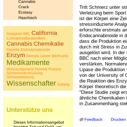
Cannabis
Crack
Tritt Schmerz unter s
Ecstasy
Verletzung beim Sport
Haschisch
ist der Körper eine Ze
Heroin
stressinduzierte Analg
Ibogain
erforschte erstmals an
California
Koffein
Analgesie
BBC
Endocannabinoide in d
Cannabinoidbestandteils
Kokain
dass die Produktion e
Cannabis
Chemikalie
Lachgas
durch mit Stress in 
Danielle
LSD
Endocannabinoide
ausgelöst wird. In der
Enzym
Marihuana
Georgia
Lipase
Marihuana
BBC nach einer Möglic
Medikamente
Medikamente
verstärken. Normaler
Meskalin
Lipase die Produktion
Monoacylglycerol
Piomelli
Prozess
Metamphetamin
Schmerzunterdrückung
von der University of 
Methadon
Schussverletzung
die Reaktion des Enzy
Wissenschafter
Morphin
Zeitlang
Körper theoretisch di
Muskatnuss
"Diese Studie zeigt er
Nikotin
ähnliche Chemikalien
Opium
in Zusammenhang ste
Pilze
Unterstütze uns
Poppers
Psychopharmaka
Feedback
Drucken
Schlafmittel
Dieses Informationsangebot
Schmerzmittel
benötigt Zeit und Geld, um