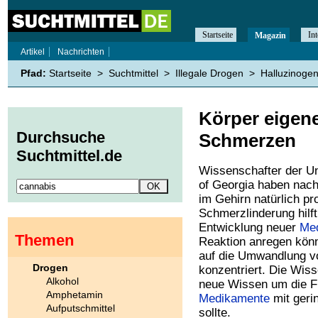
Startseite
Int
Magazin
Artikel
Nachrichten
Pfad:
Startseite
>
Suchtmittel
>
Illegale Drogen
>
Halluzinoge
Körper eigene
Durchsuche
Schmerzen
Suchtmittel.de
Wissenschafter der Uni
of Georgia haben nac
im Gehirn natürlich p
Schmerzlinderung hilf
Entwicklung neuer
Me
Themen
Reaktion anregen könn
auf die Umwandlung 
Drogen
konzentriert. Die Wis
Alkohol
neue Wissen um die F
Amphetamin
Medikamente
mit geri
Aufputschmittel
sollte.