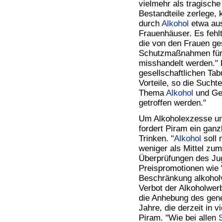
Bücher
vielmehr als tragische
Filme
Bestandteile zerlege, 
durch
Alkohol
etwa aus
Frauenhäuser. Es fehl
die von den Frauen ge
Schutzmaßnahmen für P
misshandelt werden." 
gesellschaftlichen Tab
Vorteile, so die Sucht
Thema
Alkohol
und Gew
getroffen werden."
Um Alkoholexzesse un
fordert Piram ein gan
Trinken. "
Alkohol
soll 
weniger als Mittel zu
Überprüfungen des Ju
Preispromotionen wie 
Beschränkung alkoholv
Verbot der Alkoholwer
die Anhebung des gene
Jahre, die derzeit in 
Piram. "Wie bei allen