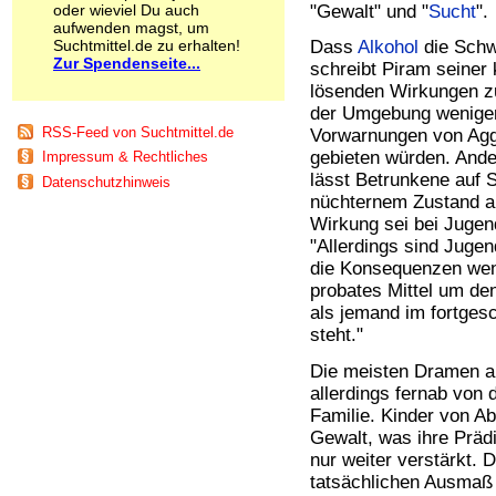
oder wieviel Du auch
"Gewalt" und "
Sucht
".
Schnüffelstoffe
aufwenden magst, um
Spice
Suchtmittel.de zu erhalten!
Dass
Alkohol
die Schwe
Sucht / Süchte
Zur Spendenseite...
schreibt Piram seine
Alkoholsucht
lösenden Wirkungen zu
Arbeitssucht
der Umgebung weniger
Co-Abhängigkeit
RSS-Feed von Suchtmittel.de
Vorwarnungen von Aggr
Computersucht
gebieten würden. Ande
Impressum & Rechtliches
Ess-Brechsucht
lässt Betrunkene auf S
Datenschutzhinweis
Essstörungen
nüchternem Zustand au
Fernsehsucht
Wirkung sei bei Jugen
Fresssucht
"Allerdings sind Juge
Internetsucht
die Konsequenzen weni
Kaufsucht
Koffeinsucht
probates Mittel um de
Magersucht
als jemand im fortgesc
Mediensucht
steht."
Medikamentensucht
Die meisten Dramen a
Nikotinsucht
allerdings fernab von 
Pornografiesucht
Familie. Kinder von Ab
Sammelsucht
Sexsucht
Gewalt, was ihre Präd
Spielsucht
nur weiter verstärkt.
Medien
tatsächlichen Ausmaß