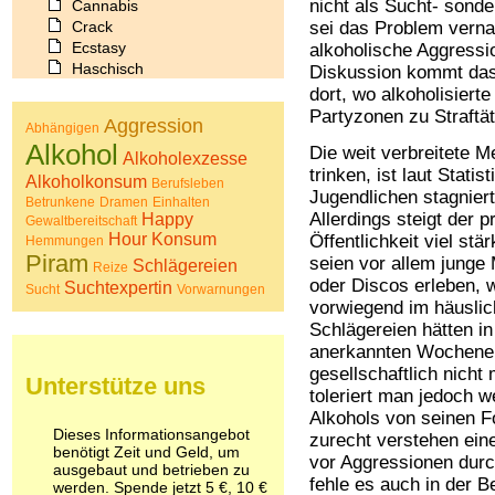
nicht als Sucht- sonde
Cannabis
Crack
sei das Problem verna
Ecstasy
alkoholische Aggressio
Haschisch
Diskussion kommt das
Heroin
dort, wo alkoholisiert
Ibogain
Partyzonen zu Straftä
Aggression
Abhängigen
Koffein
Alkohol
Die weit verbreitete M
Kokain
Alkoholexzesse
Lachgas
trinken, ist laut Stati
Alkoholkonsum
Berufsleben
LSD
Jugendlichen stagniert 
Betrunkene
Dramen
Einhalten
Marihuana
Allerdings steigt der 
Happy
Gewaltbereitschaft
Medikamente
Hour
Konsum
Öffentlichkeit viel stär
Hemmungen
Meskalin
Piram
seien vor allem junge 
Schlägereien
Reize
Metamphetamin
oder Discos erleben, 
Suchtexpertin
Sucht
Vorwarnungen
Methadon
vorwiegend im häuslic
Morphin
Schlägereien hätten in
Muskatnuss
anerkannten Wochenen
Nikotin
gesellschaftlich nicht
Unterstütze uns
Opium
toleriert man jedoch 
Pilze
Alkohols von seinen F
Poppers
Dieses Informationsangebot
zurecht verstehen ein
Psychopharmaka
benötigt Zeit und Geld, um
vor Aggressionen dur
Schlafmittel
ausgebaut und betrieben zu
fehle es auch in der 
werden. Spende jetzt 5 €, 10 €
Schmerzmittel