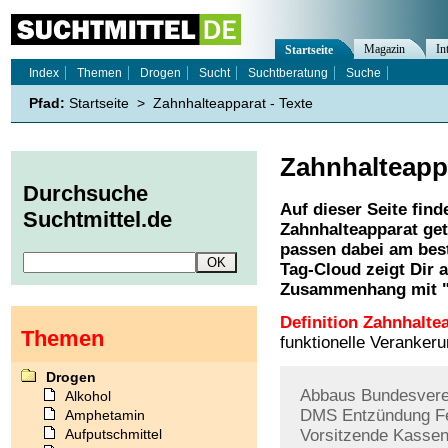
Magazin
In
Startseite
Index
Themen
Drogen
Sucht
Suchtberatung
Suche
Pfad:
Startseite
>
Zahnhalteapparat - Texte
Zahnhalteapp
Durchsuche
Auf dieser Seite find
Suchtmittel.de
Zahnhalteapparat
get
passen dabei am best
Tag-Cloud zeigt Dir 
Zusammenhang mit 
Definition Zahnhalte
Themen
funktionelle Veranke
Drogen
Abbaus
Bundesvere
Alkohol
DMS
Entzündung
F
Amphetamin
Aufputschmittel
Vorsitzende
Kassen