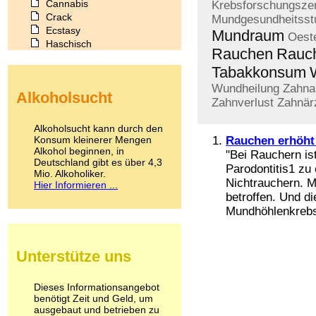
Cannabis
Krebsforschungsze
Crack
Mundgesundheitsst
Ecstasy
Mundraum
Oeste
Haschisch
Rauchen
Rauc
Heroin
Tabakkonsum
Ibogain
Koffein
Wundheilung
Zahna
Alkoholsucht
Kokain
Zahnverlust
Zahnär
Lachgas
LSD
Alkoholsucht kann durch den
Marihuana
Konsum kleinerer Mengen
Rauchen erhöht 
Alkohol beginnen, in
Medikamente
"Bei Rauchern is
Deutschland gibt es über 4,3
Meskalin
Parodontitis1 zu 
Mio. Alkoholiker.
Metamphetamin
Nichtrauchern. M
Hier Informieren ...
Methadon
betroffen. Und di
Morphin
Mundhöhlenkrebs s
Muskatnuss
Nikotin
Opium
Unterstütze uns
Pilze
Poppers
Psychopharmaka
Dieses Informationsangebot
benötigt Zeit und Geld, um
Schlafmittel
ausgebaut und betrieben zu
Schmerzmittel