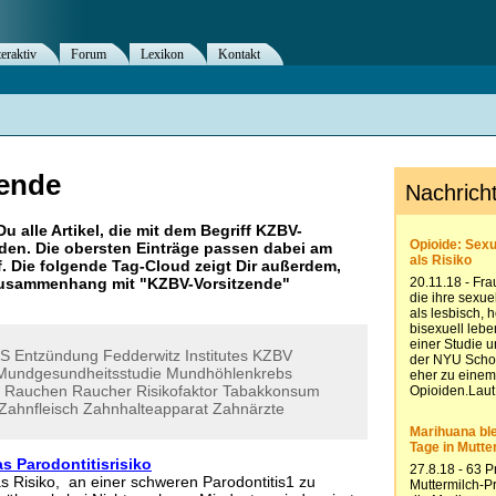
teraktiv
Forum
Lexikon
Kontakt
ende
Du alle Artikel, die mit dem Begriff
KZBV-
en. Die obersten Einträge passen dabei am
. Die folgende Tag-Cloud zeigt Dir außerdem,
 Zusammenhang mit "
KZBV-Vorsitzende
"
S
Entzündung
Fedderwitz
Institutes
KZBV
Mundgesundheitsstudie
Mundhöhlenkrebs
Rauchen
Raucher
Risikofaktor
Tabakkonsum
Zahnfleisch
Zahnhalteapparat
Zahnärzte
s Parodontitisrisiko
as Risiko, an einer schweren Parodontitis1 zu