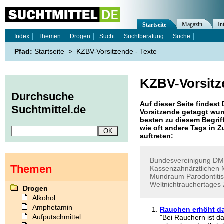
Magazin
In
Startseite
Index
Themen
Drogen
Sucht
Suchtberatung
Suche
Pfad:
Startseite
>
KZBV-Vorsitzende - Texte
KZBV-Vorsitz
Durchsuche
Auf dieser Seite findest 
Suchtmittel.de
Vorsitzende
getaggt wurd
besten zu diesem Begriff
wie oft andere Tags in
auftreten:
Bundesvereinigung
DM
Themen
Kassenzahnärztlichen
Mundraum
Parodontitis
Weltnichtrauchertages
Drogen
Alkohol
Amphetamin
Rauchen erhöht da
Aufputschmittel
"Bei Rauchern ist d