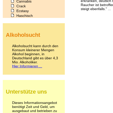
erkranken, deutlich 
Cannabis
Raucher ist betroff
Crack
steigt ebenfalls." ...
Ecstasy
Haschisch
Heroin
Ibogain
Koffein
Alkoholsucht
Kokain
Lachgas
LSD
Alkoholsucht kann durch den
Marihuana
Konsum kleinerer Mengen
Alkohol beginnen, in
Medikamente
Deutschland gibt es über 4,3
Meskalin
Mio. Alkoholiker.
Metamphetamin
Hier Informieren ...
Methadon
Morphin
Muskatnuss
Nikotin
Opium
Unterstütze uns
Pilze
Poppers
Psychopharmaka
Dieses Informationsangebot
benötigt Zeit und Geld, um
Schlafmittel
ausgebaut und betrieben zu
Schmerzmittel