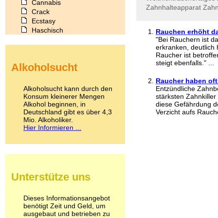
Cannabis
Zahnhalteapparat
Zahnk
Crack
Ecstasy
Haschisch
Rauchen erhöht da
Heroin
"Bei Rauchern ist d
erkranken, deutlich 
Ibogain
Raucher ist betroff
Koffein
steigt ebenfalls." ...
Alkoholsucht
Kokain
Lachgas
Raucher haben oft
LSD
Alkoholsucht kann durch den
Entzündliche Zahnbe
Marihuana
Konsum kleinerer Mengen
stärksten Zahnkill
Alkohol beginnen, in
Medikamente
diese Gefährdung de
Deutschland gibt es über 4,3
Verzicht aufs Rauche
Meskalin
Mio. Alkoholiker.
Metamphetamin
Hier Informieren ...
Methadon
Morphin
Muskatnuss
Nikotin
Opium
Unterstütze uns
Pilze
Poppers
Psychopharmaka
Dieses Informationsangebot
benötigt Zeit und Geld, um
Schlafmittel
ausgebaut und betrieben zu
Schmerzmittel