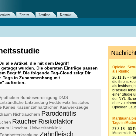
teraktiv
Forum
Lexikon
Kontakt
eitsstudie
Du alle Artikel, die mit dem Begriff
getaggt wurden. Die obersten Einträge passen
m Begriff. Die folgende Tag-Cloud zeigt Dir
re Tags in Zusammenhang mit
e
" auftreten:
Apotheken
Bundesvereinigung
DMS
Entzündliche
Entzündung
Fedderwitz
Institutes
e
Karies
Kassenzahnärztlichen
Kauwerkzeuge
Parodontitis
draum
Nichtrauchern
Raucher
Risikofaktor
uchen
nsum
Umschau
Universitätsklinik
Zahnfleisch
Zahnbetterkrankung