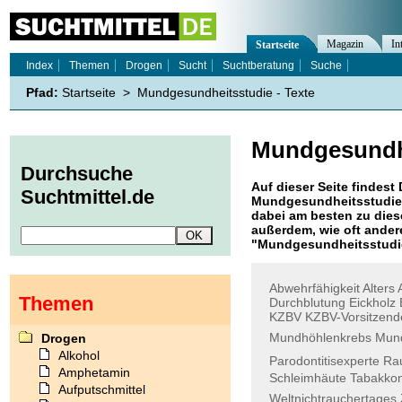
Magazin
In
Startseite
Index
Themen
Drogen
Sucht
Suchtberatung
Suche
Pfad:
Startseite
>
Mundgesundheitsstudie - Texte
Mundgesundh
Durchsuche
Auf dieser Seite findest 
Suchtmittel.de
Mundgesundheitsstudie
dabei am besten zu diese
außerdem, wie oft ande
"
Mundgesundheitsstudi
Abwehrfähigkeit
Alters
Themen
Durchblutung
Eickholz
KZBV
KZBV-Vorsitzend
Mundhöhlenkrebs
Mun
Drogen
Alkohol
Parodontitisexperte
Ra
Amphetamin
Schleimhäute
Tabakko
Aufputschmittel
Weltnichtrauchertages