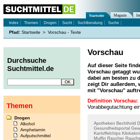
Magazin
In
Startseite
Index
Themen
Drogen
Sucht
Suchtberatung
Suche
Pfad:
Startseite
>
Vorschau - Texte
Vorschau
Durchsuche
Auf dieser Seite find
Suchtmittel.de
Vorschau
getaggt wur
dabei am besten zu d
zeigt Dir außerdem,
mit "
Vorschau
" auftr
Definition Vorschau:
Themen
Vorabbegutachtung ein
Drogen
Apotheken
Bechthold
Alkohol
Gesundheitsportal
Gew
Amphetamin
Kartoffelchips
Kilokalor
Aufputschmittel
Muffin
Raucher
Rauchs