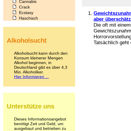
Cannabis
Crack
Ecstasy
Gewichtszunahm
Haschisch
aber überschätz
Heroin
Die oft mit ein
Ibogain
Gewichtszunahme
Koffein
Horrorvorstellung
Alkoholsucht
Kokain
Tatsächlich geht 
Lachgas
LSD
Alkoholsucht kann durch den
Marihuana
Konsum kleinerer Mengen
Alkohol beginnen, in
Medikamente
Deutschland gibt es über 4,3
Meskalin
Mio. Alkoholiker.
Metamphetamin
Hier Informieren ...
Methadon
Morphin
Muskatnuss
Nikotin
Opium
Unterstütze uns
Pilze
Poppers
Psychopharmaka
Dieses Informationsangebot
benötigt Zeit und Geld, um
Schlafmittel
ausgebaut und betrieben zu
Schmerzmittel