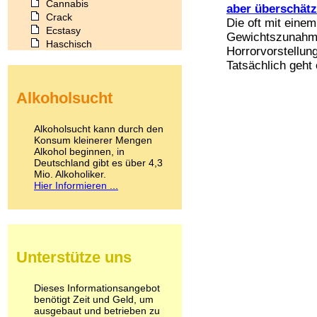
Cannabis
aber überschätz
Crack
Die oft mit ein
Ecstasy
Gewichtszunahme
Haschisch
Horrorvorstellung
Heroin
Tatsächlich geht 
Ibogain
Koffein
Alkoholsucht
Kokain
Lachgas
LSD
Alkoholsucht kann durch den
Marihuana
Konsum kleinerer Mengen
Alkohol beginnen, in
Medikamente
Deutschland gibt es über 4,3
Meskalin
Mio. Alkoholiker.
Metamphetamin
Hier Informieren ...
Methadon
Morphin
Muskatnuss
Nikotin
Opium
Unterstütze uns
Pilze
Poppers
Psychopharmaka
Dieses Informationsangebot
benötigt Zeit und Geld, um
Schlafmittel
ausgebaut und betrieben zu
Schmerzmittel