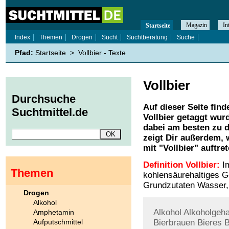
Magazin
In
Startseite
Index
Themen
Drogen
Sucht
Suchtberatung
Suche
Pfad:
Startseite
>
Vollbier - Texte
Vollbier
Durchsuche
Auf dieser Seite find
Suchtmittel.de
Vollbier
getaggt wurd
dabei am besten zu d
zeigt Dir außerdem,
mit "
Vollbier
" auftre
Definition Vollbier:
Im
Themen
kohlensäurehaltiges G
Grundzutaten Wasser,
Drogen
Alkohol
Alkohol
Alkoholgeha
Amphetamin
Aufputschmittel
Bierbrauen
Bieres
B