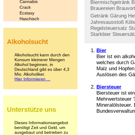
Cannabis
Biermischgetränk
B
Crack
Brauereien
Brauvor
Ecstasy
Getränk
Gärung
He
Haschisch
Jahresausstoß
Köl
Heroin
Regelsteuersatz
St
Ibogain
Starkbier
Steuersät
Koffein
Alkoholsucht
Kokain
Lachgas
Bier
LSD
Alkoholsucht kann durch den
Bier ist ein alko
Marihuana
Konsum kleinerer Mengen
welches durch G
Alkohol beginnen, in
Medikamente
Malz und Hopfen 
Deutschland gibt es über 4,3
Meskalin
Mio. Alkoholiker.
Auslösen des Gär
Metamphetamin
Hier Informieren ...
Methadon
Biersteuer
Morphin
Biersteuer ist ei
Muskatnuss
Mehrwertsteuer ?
Nikotin
Opium
Mineralölsteuer. 
Unterstütze uns
Pilze
Bundesverwaltung
Poppers
Psychopharmaka
Dieses Informationsangebot
benötigt Zeit und Geld, um
Schlafmittel
ausgebaut und betrieben zu
Schmerzmittel