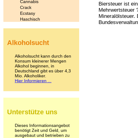
Cannabis
Biersteuer ist ei
Crack
Mehrwertsteuer ?
Ecstasy
Mineralölsteuer. 
Haschisch
Bundesverwaltung
Heroin
Ibogain
Koffein
Alkoholsucht
Kokain
Lachgas
LSD
Alkoholsucht kann durch den
Marihuana
Konsum kleinerer Mengen
Alkohol beginnen, in
Medikamente
Deutschland gibt es über 4,3
Meskalin
Mio. Alkoholiker.
Metamphetamin
Hier Informieren ...
Methadon
Morphin
Muskatnuss
Nikotin
Opium
Unterstütze uns
Pilze
Poppers
Psychopharmaka
Dieses Informationsangebot
benötigt Zeit und Geld, um
Schlafmittel
ausgebaut und betrieben zu
Schmerzmittel