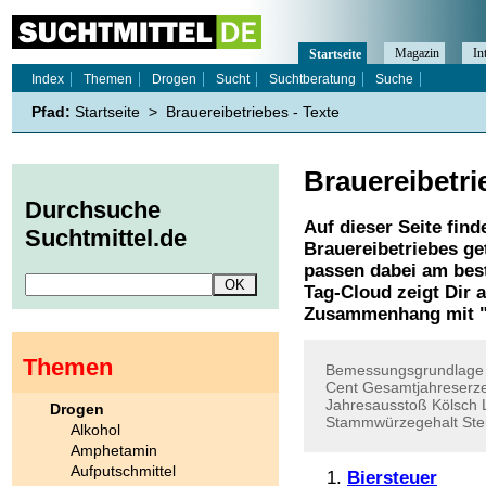
Magazin
In
Startseite
Index
Themen
Drogen
Sucht
Suchtberatung
Suche
Pfad:
Startseite
>
Brauereibetriebes - Texte
Brauereibetri
Durchsuche
Auf dieser Seite find
Suchtmittel.de
Brauereibetriebes
get
passen dabei am best
Tag-Cloud zeigt Dir 
Zusammenhang mit 
Themen
Bemessungsgrundlage
Cent
Gesamtjahreserz
Jahresausstoß
Kölsch
Drogen
Stammwürzegehalt
Ste
Alkohol
Amphetamin
Aufputschmittel
Biersteuer