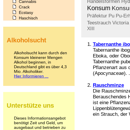
Handelsformen
Hyd
Cannabis
Konsum
Crack
Konsu
Ecstasy
Präfektur
Pu
Pu-Er
Haschisch
Teestrauch
Victoria
Heroin
XIII
Ibogain
Koffein
Alkoholsucht
Kokain
Tabernanthe ib
Lachgas
Tabernanthe ibog
LSD
Alkoholsucht kann durch den
Eboka, oder Obo
Marihuana
Konsum kleinerer Mengen
Tabernanthe pube
Alkohol beginnen, in
Medikamente
Deutschland gibt es über 4,3
Pflanzenart aus 
Meskalin
Mio. Alkoholiker.
(Apocynaceae). .
Metamphetamin
Hier Informieren ...
Methadon
Morphin
Rauschminze
Muskatnuss
Die Rauschminze 
Nikotin
Berauschendes H
Opium
ist eine Pflanzen
Unterstütze uns
Pilze
Lippenblütengew
Poppers
ein Strauch, der
Psychopharmaka
Dieses Informationsangebot
benötigt Zeit und Geld, um
Schlafmittel
ausgebaut und betrieben zu
Schmerzmittel