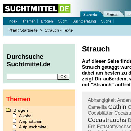
Magazin
In
Startseite
Index
Themen
Drogen
Sucht
Suchtberatung
Suche
Pfad:
Startseite
>
Strauch - Texte
Strauch
Durchsuche
Auf dieser Seite find
Suchtmittel.de
Strauch
getaggt wurd
dabei am besten zu d
zeigt Dir außerdem,
mit "
Strauch
" auftre
Themen
Abhängigkeit
Anden
Cathin
Camellia
C
Drogen
Cocablätter
Cocast
Alkohol
Cocastrauchs
D
Amphetamin
Erh
Fettstoffwechse
Aufputschmittel