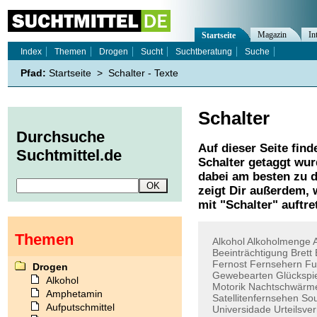
Magazin
In
Startseite
Index
Themen
Drogen
Sucht
Suchtberatung
Suche
Pfad:
Startseite
>
Schalter - Texte
Schalter
Durchsuche
Auf dieser Seite find
Suchtmittel.de
Schalter
getaggt wurd
dabei am besten zu d
zeigt Dir außerdem,
mit "
Schalter
" auftre
Themen
Alkohol
Alkoholmenge
Beeinträchtigung
Brett
Fernost
Fernsehern
Fu
Drogen
Gewebearten
Glückspi
Alkohol
Motorik
Nachtschwärm
Amphetamin
Satellitenfernsehen
Sou
Aufputschmittel
Universidade
Urteilsv