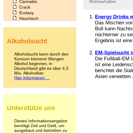
Cannabis
Wohlverhalten
Crack
Ecstasy
Energy Drinks 
Haschisch
Das Mischen von
Heroin
Bull kann Nachts
Ibogain
nüchterner zu sei
Koffein
Alkoholsucht
Ergebnis ist eine 
Kokain
Lachgas
LSD
EM-Spielsucht i
Alkoholsucht kann durch den
Marihuana
Die Fußball-EM l
Konsum kleinerer Mengen
Alkohol beginnen, in
Medikamente
ist eine Leidensc
Deutschland gibt es über 4,3
Meskalin
berichtet die Süd
Mio. Alkoholiker.
Metamphetamin
Asien verwetten .
Hier Informieren ...
Methadon
Morphin
Muskatnuss
Nikotin
Opium
Unterstütze uns
Pilze
Poppers
Psychopharmaka
Dieses Informationsangebot
benötigt Zeit und Geld, um
Schlafmittel
ausgebaut und betrieben zu
Schmerzmittel