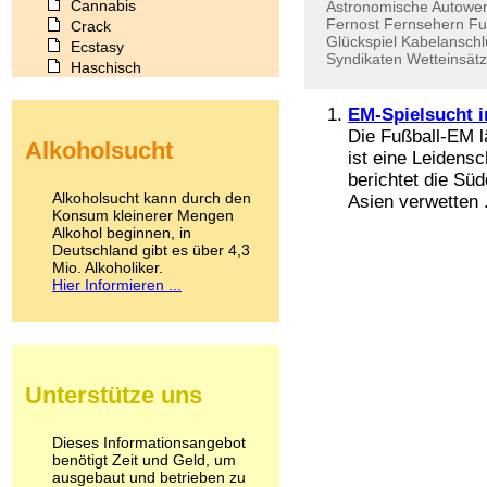
Cannabis
Astronomische
Autower
Fernost
Fernsehern
Fu
Crack
Glückspiel
Kabelanschl
Ecstasy
Syndikaten
Wetteinsät
Haschisch
Heroin
Ibogain
EM-Spielsucht i
Koffein
Die Fußball-EM l
Alkoholsucht
Kokain
ist eine Leidensc
Lachgas
berichtet die Süd
LSD
Alkoholsucht kann durch den
Asien verwetten .
Marihuana
Konsum kleinerer Mengen
Alkohol beginnen, in
Medikamente
Deutschland gibt es über 4,3
Meskalin
Mio. Alkoholiker.
Metamphetamin
Hier Informieren ...
Methadon
Morphin
Muskatnuss
Nikotin
Opium
Unterstütze uns
Pilze
Poppers
Psychopharmaka
Dieses Informationsangebot
benötigt Zeit und Geld, um
Schlafmittel
ausgebaut und betrieben zu
Schmerzmittel