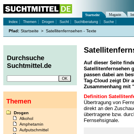
Magazin
In
Startseite
Index
Themen
Drogen
Sucht
Suchtberatung
Suche
Pfad:
Startseite
>
Satellitenfernsehen - Texte
Satellitenfer
Durchsuche
Auf dieser Seite find
Suchtmittel.de
Satellitenfernsehen
g
passen dabei am best
Tag-Cloud zeigt Dir 
Zusammenhang mit 
Definition Satelliten
Themen
Übertragung von Fern
direkt an den Zuschau
Drogen
übertragene bzw. durc
Alkohol
Fernsehsignale.
Amphetamin
Aufputschmittel