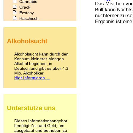
Cannabis
Das Mischen von
Crack
Bull kann Nachts
Ecstasy
nüchterner zu sei
Haschisch
Ergebnis ist eine 
Heroin
Ibogain
Koffein
Alkoholsucht
Kokain
Lachgas
LSD
Alkoholsucht kann durch den
Marihuana
Konsum kleinerer Mengen
Alkohol beginnen, in
Medikamente
Deutschland gibt es über 4,3
Meskalin
Mio. Alkoholiker.
Metamphetamin
Hier Informieren ...
Methadon
Morphin
Muskatnuss
Nikotin
Opium
Unterstütze uns
Pilze
Poppers
Psychopharmaka
Dieses Informationsangebot
benötigt Zeit und Geld, um
Schlafmittel
ausgebaut und betrieben zu
Schmerzmittel