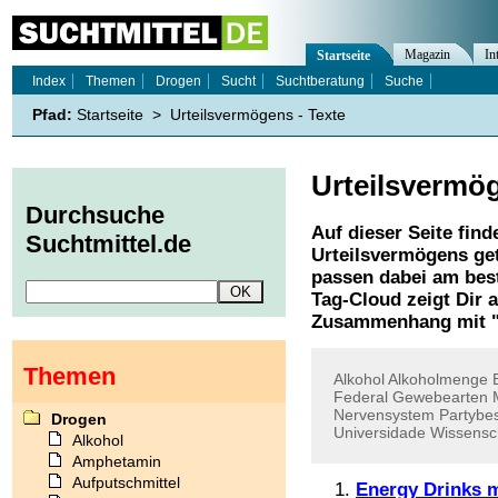
Magazin
In
Startseite
Index
Themen
Drogen
Sucht
Suchtberatung
Suche
Pfad:
Startseite
>
Urteilsvermögens - Texte
Urteilsvermö
Durchsuche
Auf dieser Seite find
Suchtmittel.de
Urteilsvermögens
get
passen dabei am best
Tag-Cloud zeigt Dir 
Zusammenhang mit 
Themen
Alkohol
Alkoholmenge
Federal
Gewebearten
Nervensystem
Partybe
Drogen
Universidade
Wissensc
Alkohol
Amphetamin
Aufputschmittel
Energy Drinks 