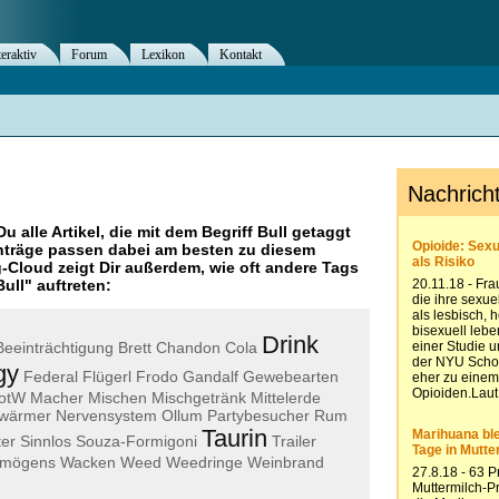
teraktiv
Forum
Lexikon
Kontakt
Du alle Artikel, die mit dem Begriff
Bull
getaggt
nträge passen dabei am besten zu diesem
g-Cloud zeigt Dir außerdem, wie oft andere Tags
Bull
" auftreten:
Drink
Beeinträchtigung
Brett
Chandon
Cola
gy
Federal
Flügerl
Frodo
Gandalf
Gewebearten
otW
Macher
Mischen
Mischgetränk
Mittelerde
hwärmer
Nervensystem
Ollum
Partybesucher
Rum
Taurin
ter
Sinnlos
Souza-Formigoni
Trailer
ermögens
Wacken
Weed
Weedringe
Weinbrand