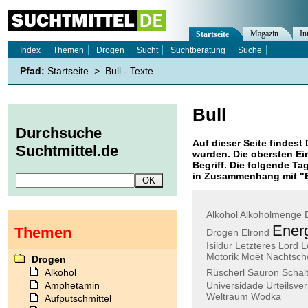
Magazin
In
Startseite
Index
Themen
Drogen
Sucht
Suchtberatung
Suche
Pfad:
Startseite
>
Bull - Texte
Bull
Durchsuche
Auf dieser Seite findest 
Suchtmittel.de
wurden. Die obersten Ei
Begriff. Die folgende Ta
in Zusammenhang mit "
Alkohol
Alkoholmenge
Ener
Themen
Drogen
Elrond
Isildur
Letzteres
Lord
L
Motorik
Moët
Nachtsc
Drogen
Alkohol
Rüscherl
Sauron
Schal
Amphetamin
Universidade
Urteilsv
Weltraum
Wodka
Aufputschmittel