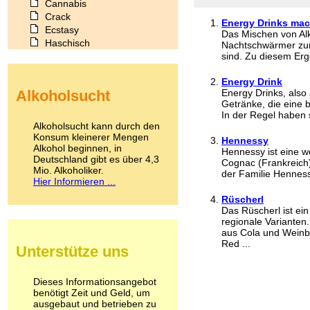
Cannabis
Crack
Energy Drinks mac
Ecstasy
Das Mischen von Alk
Haschisch
Nachtschwärmer zur I
Heroin
sind. Zu diesem Erge
Ibogain
Energy Drink
Koffein
Alkoholsucht
Energy Drinks, also
Kokain
Getränke, die eine
Lachgas
In der Regel haben s
LSD
Alkoholsucht kann durch den
Marihuana
Konsum kleinerer Mengen
Hennessy
Alkohol beginnen, in
Medikamente
Hennessy ist eine w
Deutschland gibt es über 4,3
Meskalin
Cognac (Frankreich
Mio. Alkoholiker.
der Familie Hennessy
Metamphetamin
Hier Informieren ...
Methadon
Rüscherl
Morphin
Das Rüscherl ist ein
Muskatnuss
regionale Varianten
Nikotin
aus Cola und Weinb
Opium
Red ...
Unterstütze uns
Pilze
Poppers
Psychopharmaka
Dieses Informationsangebot
benötigt Zeit und Geld, um
Schlafmittel
ausgebaut und betrieben zu
Schmerzmittel