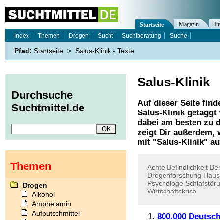
Magazin
In
Startseite
Index
Themen
Drogen
Sucht
Suchtberatung
Suche
Pfad:
Startseite
>
Salus-Klinik - Texte
Salus-Klinik
Durchsuche
Auf dieser Seite find
Suchtmittel.de
Salus-Klinik
getaggt 
dabei am besten zu d
zeigt Dir außerdem,
mit "
Salus-Klinik
" au
Themen
Achte
Befindlichkeit
Be
Drogenforschung
Haus
Psychologe
Schlafstör
Drogen
Wirtschaftskrise
Alkohol
Amphetamin
Aufputschmittel
800.000 Deutsc