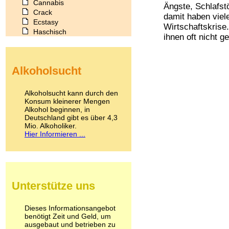
Cannabis
Ängste, Schlafst
Crack
damit haben viel
Ecstasy
Wirtschaftskrise
Haschisch
ihnen oft nicht ge
Heroin
Ibogain
Koffein
Alkoholsucht
Kokain
Lachgas
LSD
Alkoholsucht kann durch den
Marihuana
Konsum kleinerer Mengen
Alkohol beginnen, in
Medikamente
Deutschland gibt es über 4,3
Meskalin
Mio. Alkoholiker.
Metamphetamin
Hier Informieren ...
Methadon
Morphin
Muskatnuss
Nikotin
Opium
Unterstütze uns
Pilze
Poppers
Psychopharmaka
Dieses Informationsangebot
benötigt Zeit und Geld, um
Schlafmittel
ausgebaut und betrieben zu
Schmerzmittel