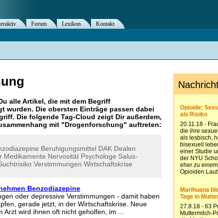
teraktiv
Forum
Lexikon
Kontakt
hung
Du alle Artikel, die mit dem Begriff
t wurden. Die obersten Einträge passen dabei
riff. Die folgende Tag-Cloud zeigt Dir außerdem,
 Zusammenhang mit "
Drogenforschung
" auftreten:
nzodiazepine
Beruhigungsmittel
DAK
Dealen
r
Medikamente
Nervosität
Psychologe
Salus-
Suchtrisiko
Verstimmungen
Wirtschaftskrise
 nehmen Benzodiazepine
ungen oder depressive Verstimmungen - damit haben
fen, gerade jetzt, in der Wirtschaftskrise. Neue
Arzt wird ihnen oft nicht geholfen, im ...