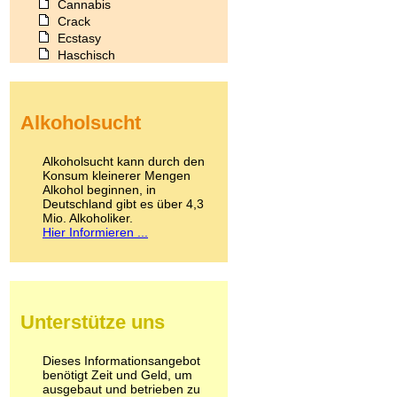
Cannabis
Crack
Ecstasy
Haschisch
Heroin
Ibogain
Koffein
Alkoholsucht
Kokain
Lachgas
LSD
Alkoholsucht kann durch den
Marihuana
Konsum kleinerer Mengen
Alkohol beginnen, in
Medikamente
Deutschland gibt es über 4,3
Meskalin
Mio. Alkoholiker.
Metamphetamin
Hier Informieren ...
Methadon
Morphin
Muskatnuss
Nikotin
Opium
Unterstütze uns
Pilze
Poppers
Psychopharmaka
Dieses Informationsangebot
benötigt Zeit und Geld, um
Schlafmittel
ausgebaut und betrieben zu
Schmerzmittel