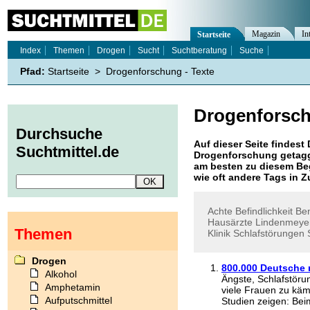
Magazin
In
Startseite
Index
Themen
Drogen
Sucht
Suchtberatung
Suche
Pfad:
Startseite
>
Drogenforschung - Texte
Drogenforsc
Durchsuche
Auf dieser Seite findest 
Suchtmittel.de
Drogenforschung
getagg
am besten zu diesem Beg
wie oft andere Tags in
Achte
Befindlichkeit
Be
Hausärzte
Lindenmeye
Themen
Klinik
Schlafstörungen
Drogen
800.000 Deutsche
Alkohol
Ängste, Schlafstör
Amphetamin
viele Frauen zu kämp
Aufputschmittel
Studien zeigen: Beim 