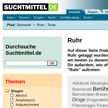
Magazin
In
Startseite
Index
Themen
Drogen
Sucht
Suchtberatung
Suche
Pfad:
Startseite
>
Ruhr - Texte
Ruhr
Durchsuche
Auf dieser Seite find
Suchtmittel.de
Ruhr
getaggt wurden.
am besten zu diesem 
Dir außerdem, wie o
"
Ruhr
" auftreten:
Themen
Abfüllzeit
Absatzplu
Berüh
Bannstrahl
Drogen
Biervorräten
Brauer
Alkohol
Droge
Drogendelik
Amphetamin
Aufputschmittel
Filteranlagen
Finan