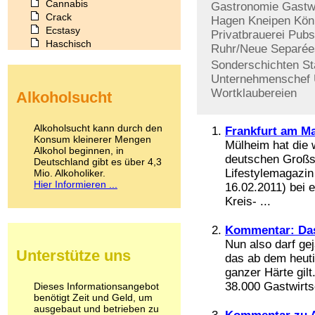
Cannabis
Gastronomie
Gastw
Crack
Hagen
Kneipen
Kön
Ecstasy
Privatbrauerei
Pubs
Haschisch
Ruhr/Neue
Separée
Heroin
Sonderschichten
St
Ibogain
Unternehmenschef
Koffein
Wortklaubereien
Alkoholsucht
Kokain
Lachgas
LSD
Alkoholsucht kann durch den
Frankfurt am Ma
Marihuana
Konsum kleinerer Mengen
Mülheim hat die 
Alkohol beginnen, in
Medikamente
deutschen Großs
Deutschland gibt es über 4,3
Meskalin
Lifestylemagazin
Mio. Alkoholiker.
Metamphetamin
Hier Informieren ...
16.02.2011) bei 
Methadon
Kreis- ...
Morphin
Muskatnuss
Kommentar: Das
Nikotin
Nun also darf g
Opium
Unterstütze uns
Pilze
das ab dem heuti
Poppers
ganzer Härte gilt.
Psychopharmaka
38.000 Gastwirtsc
Dieses Informationsangebot
benötigt Zeit und Geld, um
Schlafmittel
ausgebaut und betrieben zu
Schmerzmittel